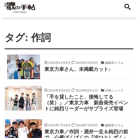
タグ:
作詞
2024年10月4日
2024年10月4日
編集部コラム
東京力車さん、未掲載カット♪
2024年8月20日
2024年8月21日
詳細ニュース
「手を貸したこと、後悔してる
（笑）」／東京力車 新曲発売イベン
トに純烈リーダーがサプライズ登場
2024年7月18日
2024年7月26日
編集部コラム
東京力車／作詞・酒井一圭＆純烈の前
で、心臓ばくばくの『涙ひとしずく』