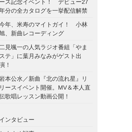
ース記念イベント！ デビュー27
年分の全カタログを一挙配信解禁
今年、米寿のマイトガイ！ 小林
旭、新曲レコーディング
二見颯一の人気ラジオ番組「やま
ステ」に葉月みなみがゲスト出
演！
岩本公水／新曲『北の流れ星』リ
リースイベント開催。MV＆本人直
伝歌唱レッスン動画公開！
インタビュー