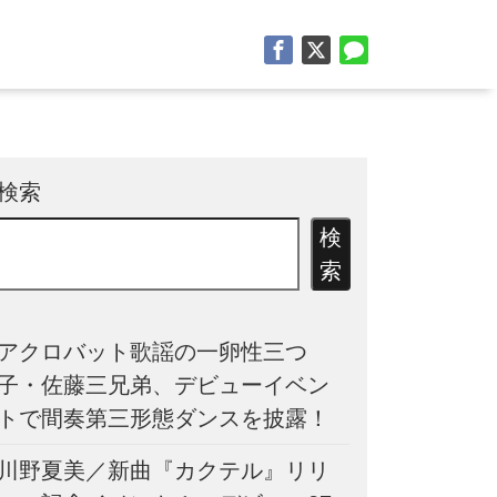
検索
検
索
アクロバット歌謡の一卵性三つ
子・佐藤三兄弟、デビューイベン
トで間奏第三形態ダンスを披露！
川野夏美／新曲『カクテル』リリ