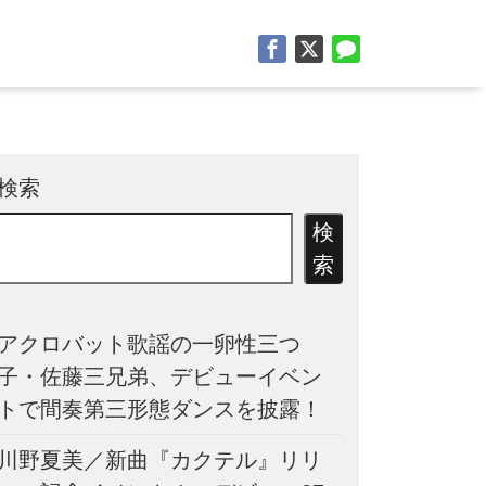
検索
検
索
アクロバット歌謡の一卵性三つ
子・佐藤三兄弟、デビューイベン
トで間奏第三形態ダンスを披露！
川野夏美／新曲『カクテル』リリ