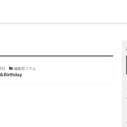
25日
編集部コラム
irthday