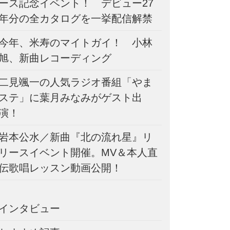
ース記念イベント！ デビュー27
年分の全カタログを一挙配信解禁
今年、米寿のマイトガイ！ 小林
旭、新曲レコーディング
二見颯一の人気ラジオ番組「やま
ステ」に葉月みなみがゲスト出
演！
岩本公水／新曲『北の流れ星』リ
リースイベント開催。MV＆本人直
伝歌唱レッスン動画公開！
インタビュー