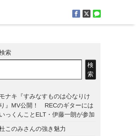
検索
検
索
モナキ『すみなすものは心なりけ
り』MV公開！ RECのギターには
いっくんことELT・伊藤一朗が参加
杜このみさんの強き魅力