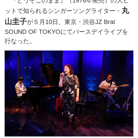
『どうぞこのまま』（1976年発売）の大ヒ
丸
ットで知られるシンガーソングライター・
山圭子
が５月10日、東京・渋谷JZ Brat
SOUND OF TOKYOにてバースデイライブを
行なった。