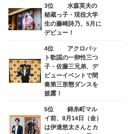
3位
水森英夫の
秘蔵っ子・現役大学
生の藤崎詩乃、5月に
デビュー！
4位
アクロバッ
ト歌謡の一卵性三つ
子・佐藤三兄弟、デ
ビューイベントで間
奏第三形態ダンスを
披露！
5位
錦糸町マル
イ前、8月14日（金）
は伊達悠太さんとカ