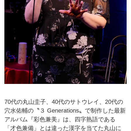
70代の丸山圭子、40代のサトウレイ、20代の
穴水佑輔の〝３ Generations〟で制作した最新
アルバム『彩色兼美』は、四字熟語である
「才色兼備」とは違った漢字を当てた丸山に