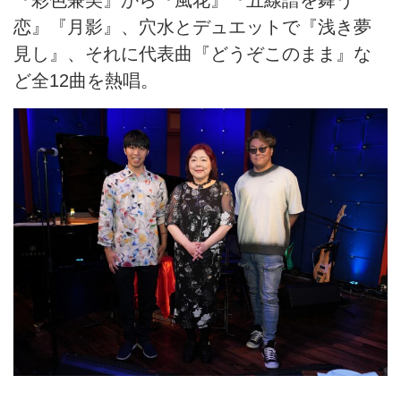
『彩色兼美』から『風花』『五線譜を舞う
恋』『月影』、穴水とデュエットで『浅き夢
見し』、それに代表曲『どうぞこのまま』な
ど全12曲を熱唱。