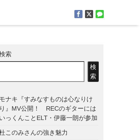
検索
検
索
モナキ『すみなすものは心なりけ
り』MV公開！ RECのギターには
いっくんことELT・伊藤一朗が参加
杜このみさんの強き魅力