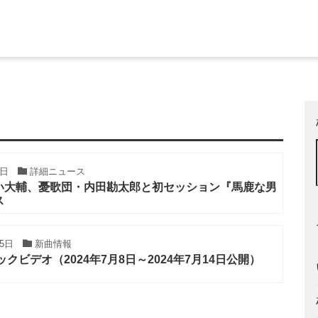
1日
詳細ニュース
い大輔、憂歌団・内田勘太郎と初セッション『馬鹿な男
ス
25日
新曲情報
クビデオ（2024年7月8日～2024年7月14日公開）