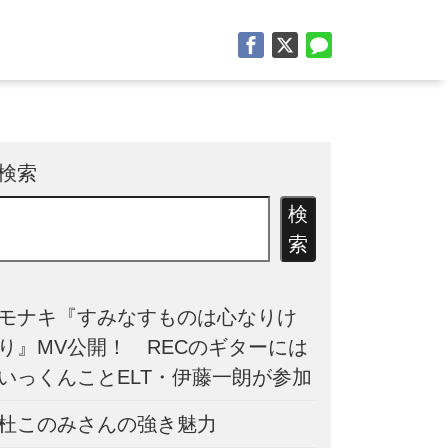
検索
検
索
モナキ『すみなすものは心なりけ
り』MV公開！ RECのギターには
いっくんことELT・伊藤一朗が参加
杜このみさんの強き魅力