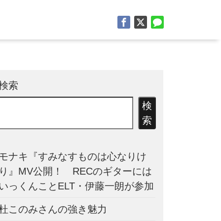
検索
検
索
モナキ『すみなすものは心なりけ
り』MV公開！ RECのギターには
いっくんことELT・伊藤一朗が参加
杜このみさんの強き魅力