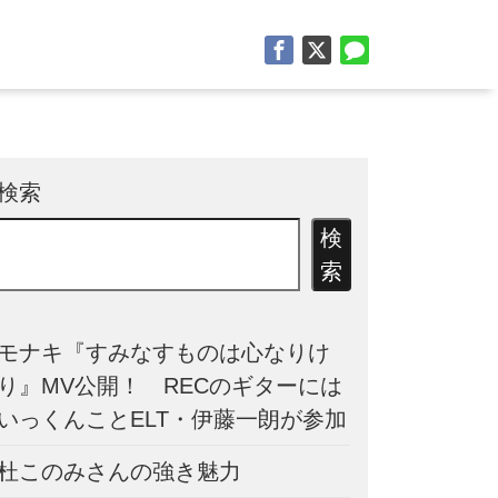
検索
検
索
モナキ『すみなすものは心なりけ
り』MV公開！ RECのギターには
いっくんことELT・伊藤一朗が参加
杜このみさんの強き魅力