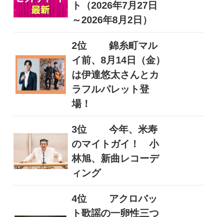
ト（2026年7月27日
～2026年8月2日）
2位
錦糸町マル
イ前、8月14日（金）
は伊達悠太さんとカ
ラフルパレット登
場！
3位
今年、米寿
のマイトガイ！ 小
林旭、新曲レコーデ
ィング
4位
アクロバッ
ト歌謡の一卵性三つ