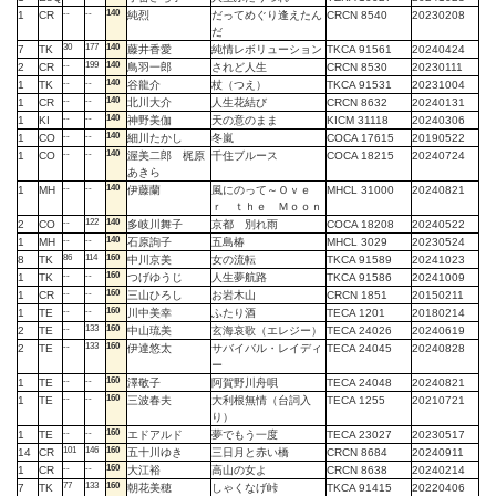
--
--
140
1
CR
純烈
だってめぐり逢えたん
CRCN 8540
20230208
だ
30
177
140
7
TK
藤井香愛
純情レボリューション
TKCA 91561
20240424
--
199
140
2
CR
鳥羽一郎
されど人生
CRCN 8530
20230111
--
--
140
1
TK
谷龍介
杖（つえ）
TKCA 91531
20231004
--
--
140
1
CR
北川大介
人生花結び
CRCN 8632
20240131
--
--
140
1
KI
神野美伽
天の意のまま
KICM 31118
20240306
--
--
140
1
CO
細川たかし
冬嵐
COCA 17615
20190522
--
--
140
1
CO
渥美二郎 梶原
千住ブルース
COCA 18215
20240724
あきら
--
--
140
1
MH
伊藤蘭
風にのって～Ｏｖｅ
MHCL 31000
20240821
ｒ ｔｈｅ Ｍｏｏｎ
--
122
140
2
CO
多岐川舞子
京都 別れ雨
COCA 18208
20240522
--
--
140
1
MH
石原詢子
五島椿
MHCL 3029
20230524
86
114
160
8
TK
中川京美
女の流転
TKCA 91589
20241023
--
--
160
1
TK
つげゆうじ
人生夢航路
TKCA 91586
20241009
--
--
160
1
CR
三山ひろし
お岩木山
CRCN 1851
20150211
--
--
160
1
TE
川中美幸
ふたり酒
TECA 1201
20180214
--
133
160
2
TE
中山琉美
玄海哀歌（エレジー）
TECA 24026
20240619
--
133
160
2
TE
伊達悠太
サバイバル・レイディ
TECA 24045
20240828
ー
--
--
160
1
TE
澤敬子
阿賀野川舟唄
TECA 24048
20240821
--
--
160
1
TE
三波春夫
大利根無情（台詞入
TECA 1255
20210721
り）
--
--
160
1
TE
エドアルド
夢でもう一度
TECA 23027
20230517
101
146
160
14
CR
五十川ゆき
三日月と赤い橋
CRCN 8684
20240911
--
--
160
1
CR
大江裕
高山の女よ
CRCN 8638
20240214
77
133
160
7
TK
朝花美穂
しゃくなげ峠
TKCA 91415
20220406