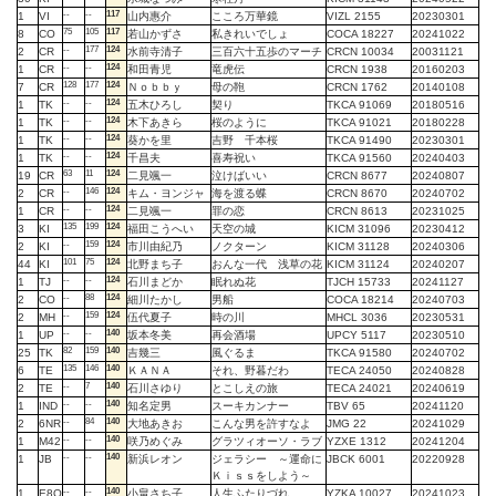
--
--
117
1
VI
山内惠介
こころ万華鏡
VIZL 2155
20230301
75
105
117
8
CO
若山かずさ
私きれいでしょ
COCA 18227
20241022
--
177
124
2
CR
水前寺清子
三百六十五歩のマーチ
CRCN 10034
20031121
--
--
124
1
CR
和田青児
竜虎伝
CRCN 1938
20160203
128
177
124
7
CR
Ｎｏｂｂｙ
母の鞄
CRCN 1762
20140108
--
--
124
1
TK
五木ひろし
契り
TKCA 91069
20180516
--
--
124
1
TK
木下あきら
桜のように
TKCA 91021
20180228
--
--
124
1
TK
葵かを里
吉野 千本桜
TKCA 91490
20230301
--
--
124
1
TK
千昌夫
喜寿祝い
TKCA 91560
20240403
63
11
124
19
CR
二見颯一
泣けばいい
CRCN 8677
20240807
--
146
124
2
CR
キム・ヨンジャ
海を渡る蝶
CRCN 8670
20240702
--
--
124
1
CR
二見颯一
罪の恋
CRCN 8613
20231025
135
199
124
3
KI
福田こうへい
天空の城
KICM 31096
20230412
--
159
124
2
KI
市川由紀乃
ノクターン
KICM 31128
20240306
101
75
124
44
KI
北野まち子
おんな一代 浅草の花
KICM 31124
20240207
--
--
124
1
TJ
石川まどか
眠れぬ花
TJCH 15733
20241127
--
88
124
2
CO
細川たかし
男船
COCA 18214
20240703
--
159
124
2
MH
伍代夏子
時の川
MHCL 3036
20230531
--
--
140
1
UP
坂本冬美
再会酒場
UPCY 5117
20230510
82
159
140
25
TK
吉幾三
風ぐるま
TKCA 91580
20240702
135
146
140
6
TE
ＫＡＮＡ
それ、野暮だわ
TECA 24050
20240828
--
7
140
2
TE
石川さゆり
とこしえの旅
TECA 24021
20240619
--
--
140
1
IND
知名定男
スーキカンナー
TBV 65
20241120
--
84
140
2
6NR
大地あきお
こんな男を許すなよ
JMG 22
20241029
--
--
140
1
M42
咲乃めぐみ
グラツィオーソ・ラブ
YZXE 1312
20241204
--
--
140
1
JB
新浜レオン
ジェラシー ～運命に
JBCK 6001
20220928
Ｋｉｓｓをしよう～
--
--
140
1
E8Q
小畠さち子
人生ふたりづれ
YZKA 10027
20241023