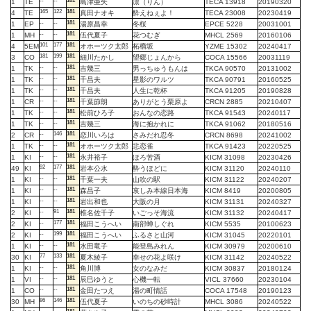
--
--
181
1
TE
島津亜矢
凛（りん）
TECA 13918
20190320
165
122
181
4
TE
真田ナオキ
酔えねぇよ！
TECA 23008
20230419
--
--
181
1
EP
湯原昌幸
冬桜
EPCE 5228
20031001
--
--
181
1
MH
伍代夏子
花つむぎ
MHCL 2569
20160106
101
177
181
4
5EM
オホーツク太郎
柘榴坂
YZME 15302
20240417
181
199
181
3
CO
細川たかし
望郷じょんから
COCA 15566
20031119
--
--
181
1
TK
吉幾三
男っちゅうもんは
TKCA 90570
20131002
--
--
181
1
TK
千昌夫
星影のワルツ
TKCA 90791
20160525
--
--
181
1
TK
千昌夫
人生に乾杯
TKCA 91205
20190828
--
--
181
1
CR
千葉節朗
ありがとう栗原よ
CRCN 2885
20210407
--
--
181
1
TK
松前ひろ子
おんなの恋路
TKCA 91543
20240117
--
--
181
1
TK
吉幾三
海に抱かれに
TKCA 91062
20180516
--
146
181
2
CR
恋川いろは
さみだれ忍冬
CRCN 8698
20241002
--
--
181
1
TK
オホーツク太郎
悲恋雀
TKCA 91423
20220525
--
--
181
1
KI
永井裕子
ほろ苦酒
KICM 31098
20230426
92
177
181
49
KI
岩本公水
酔うほどに
KICM 31120
20240110
--
--
181
1
KI
千葉一夫
山吹の駅
KICM 31122
20240207
--
--
181
1
KI
森昌子
哀しみ本線日本海
KICM 8419
20200805
--
--
181
1
KI
岩出和也
大阪の月
KICM 31131
20240327
--
91
181
2
KI
椎名佐千子
いごっそ海流
KICM 31132
20240417
--
177
181
2
KI
福田こうへい
南部蝉しぐれ
KICM 5535
20100623
--
199
181
2
KI
福田こうへい
ふるさと山河
KICM 31045
20220101
--
--
181
1
KI
水田竜子
能登島みれん
KICM 30979
20200610
77
133
181
30
KI
夏木綾子
幸せの花よ咲け
KICM 31142
20240522
--
--
181
1
KI
角川博
女のなみだ
KICM 30837
20180124
--
--
181
1
VI
辰巳ゆうと
心機一転
VICL 37660
20230104
--
--
181
1
CO
金田たつえ
湯の町情話
COCA 17548
20190123
86
146
181
30
MH
伍代夏子
いのちの砂時計
MHCL 3086
20240522