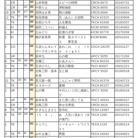
--
--
160
1
CR
山本和恵
ルビーの時間
CRCN 8675
20240731
--
114
160
2
CR
中西りえ
津軽挽歌
CRCN 8650
20240403
56
177
160
29
CR
花咲ゆき美
雨の港駅
CRCN 8666
20240604
77
146
160
12
TK
朝花美穂
兄（あん）さ恋唄
TKCA 91525
20230906
--
--
160
1
TK
松前ひろ子
人生勝負
TKCA 91006
20180207
--
--
160
1
KI
福田こうへい
峠越え
KICM 30583
20140402
--
--
160
1
KI
丘みどり
佐渡の夕笛
KICM 30778
20170208
--
--
160
1
KI
梅沢富美男
特選 歌カラベスト
KICM 8086
20041103
３ 夢芝居
--
--
160
1
CO
立花らん＆レイ
あれこれ ｉｎ ｔｈ
COCA 18235
20241127
ザーラモンＲＧ
ｅ ｎｉｇｈｔ
--
--
181
1
UP
坂本九
心の瞳
UPCY 5055
20171206
151
199
181
6
TK
吉幾三
かあさんへ
TKCA 90224
20070905
--
114
181
2
TK
五木ひろし
長良川艶歌
TKCI 90007
20031221
--
--
181
1
UP
北島三郎・坂本
父と娘
UPCY 5020
20160518
冬美
135
60
181
21
TK
黒川真一朗
こんにゃく野郎
TKCA 91576
20240723
--
--
181
1
TK
オヨネーズ
麦畑
TKCA 90157
20061206
--
--
181
1
UP
山川豊
今日という日に感謝し
UPCY 5059
20180418
て
--
99
181
2
UP
坂本冬美
また君に恋してる
TOCT 40241
20090107
--
--
181
1
CR
北島三郎
幸せ古希祝
CRCN 3616
20180101
128
146
181
9
TE
すぎもとまさと
吾亦紅
TESA 12087
20070423
135
159
181
5
TE
（Ｖ．Ａ．）
あゝ人生に涙あり（水
TECA 1260
20210721
戸黄門）
--
--
181
1
TE
チェウニ
トーキョー・トワイラ
TECA 1226
20180214
イト
49
40
181
3
TE
みやま健二
男龍
TECA 24042
20240821