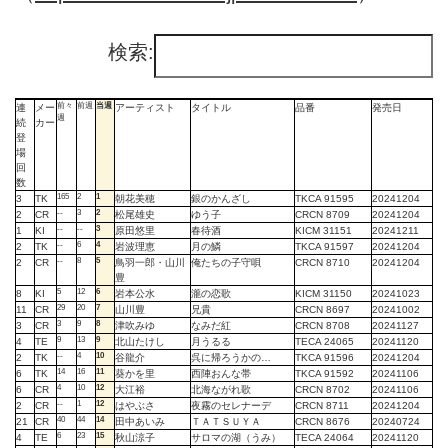
検索:
前々
前週
当週
連
メー
アーティスト
タイトル
品番
発売日
週
続
カー
登
場
回
数
165
2
1
3
TK
朝花美穂
銀のかんざし
TKCA 91595
20241204
--
3
2
2
CR
松尾雄史
ゆう子
CRCN 8709
20241204
--
--
3
1
KI
原田悠里
春待酒
KICM 31151
20241211
--
6
4
2
TK
岩波理恵
月の鱗
TKCA 91597
20241204
--
8
5
2
CR
鳥羽一郎・山川
俺たちの子守唄
CRCN 8710
20241204
豊
5
12
6
8
KI
岩本公水
瀧の恋歌
KICM 31150
20241023
29
20
7
11
CR
山川豊
兄貴
CRCN 8697
20241002
3
9
8
3
CR
津吹みゆ
なみだ紅
CRCN 8708
20241127
9
13
9
4
TE
北山たけし
月うるる
TECA 24065
20241120
--
4
10
2
TK
谷龍介
呉に帰ろうかの…
TKCA 91596
20241204
14
16
11
6
TK
葵かを里
西陣おんな帯
TKCA 91592
20241106
4
10
12
6
CR
大江裕
北海ながれ歌
CRCN 8702
20241106
--
1
12
2
CR
はやぶさ
夜霧のセレナーデ
CRCN 8711
20241204
40
44
14
21
CR
田中あいみ
ＴＡＴＳＵＹＡ
CRCN 8676
20240724
6
23
15
4
TE
秋山涼子
サロマの湖（うみ）
TECA 24064
20241120