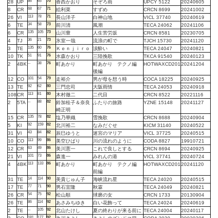
86
65
70
28
UP
香西かおり
そぞろ雨
UPCY 5122
20240605
68
67
71
8
CR
絵利菜
すずめ
CRCN 8699
20241002
113
78
71
26
VI
長山洋子
白神山地
VICL 37740
20240619
34
58
73
6
TE
前川清
風潮
TECA 24062
20241106
135
105
73
6
CR
山川豊
人生苦労坂
CRCN 8581
20230705
36
21
73
4
TJ
氷室一哉
流浪の町で
TJCH 15730
20241120
135
60
76
3
TE
Ｋｅｎｊｉｒｏ
涙酔い
TECA 24047
20240821
51
91
76
10
TK
水森かおり
三陸挽歌
TKCA 91540
20240123
--
38
76
2
4BK
町あかり
町あかり テクノ編
HOTWAXCD201
20241204
後編
101
54
79
12
CO
走裕介
男が母を想う時
COCA 18225
20240925
92
62
80
13
TE
三門忠司
大阪雨情
TECA 24053
20240918
113
81
80
108
CR
木村徹二
二代目
CRCN 8522
20221116
--
88
82
2
5TA
鈴加桂子＆奈良
ふたりの旅路
YZNE 15148
20241127
崎正明
135
78
82
15
CR
塩乃華織
雪挽歌
CRCN 8688
20240904
92
159
82
5
KI
北川裕二
なみだぐせ
KICM 31140
20240522
43
84
82
31
VI
辰巳ゆうと
迷宮のマリア
VICL 37725
20240515
113
99
86
10
CO
美空ひばり
川の流れのように
CODA 8827
19910721
63
49
86
12
CR
美川憲一
これで良しとする
CRCN 8694
20240925
101
73
86
21
VI
森進一
みれんの港
VICL 37741
20240724
113
133
86
4
4BK
町あかり
町あかり テクノ編
HOTWAXCD201
20241120
前編
14
114
90
31
TE
美貴じゅん子
海峡流れ星
TECA 24020
20240515
77
71
90
17
TE
男石宜隆
秋霖
TECA 24049
20240821
54
75
92
26
CR
松山順
球磨の女
CRCN 1733
20130904
86
114
92
26
TE
あさみちゆき
白い花飾って
TECA 24024
20240619
--
105
92
2
TE
北山たけし
夏の終わりが来る前に
TECA 24004
20240117
181
177
92