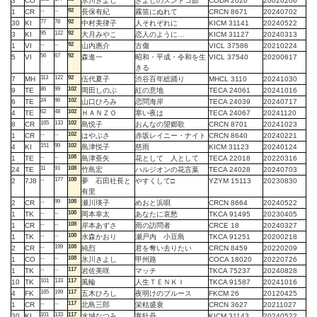
3
CO
氷川きよし
きよしのズンドコ節
CODA 2020
20020206
--
--
92
1
CR
長保有紀
霧笛にぬれて
CRCN 8671
20240702
77
78
92
30
KI
中村美律子
人それぞれに
KICM 31141
20240522
95
122
92
3
KI
大月みやこ
恋人のように…
KICM 31127
20240313
--
--
92
1
VI
山内惠介
古傷
VICL 37586
20210224
56
67
92
5
VI
森進一
昭和・平成・令和を生
VICL 37540
20200617
きる
113
122
92
7
MH
伍代夏子
渋谷百年総踊り
MHCL 3110
20241030
86
99
102
9
TE
岡田しのぶ
紅の意地
TECA 24061
20241016
24
96
102
6
TE
山口ひろみ
恋問海岸
TECA 24039
20240717
62
48
102
4
TE
ＨＡＮＺＯ
寒い夜は
TECA 24067
20241120
165
133
102
8
CR
島悦子
おんなの望郷歌
CRCN 8701
20241023
--
--
102
1
CR
はやぶさ
赤坂レイニー・ナイト
CRCN 8640
20240221
151
99
102
4
KI
島津悦子
慈雨
KICM 31123
20240124
--
--
108
1
TE
島津亜矢
花として 人として
TECA 22018
20220316
11
91
108
24
TE
竹島宏
ハルジオンの花言葉
TECA 24028
20240703
--
177
108
2
7J8
夢 石田社長と
やすくして□
YZYM 15113
20230830
有里
--
99
108
2
CR
瀬川瑛子
めおと浜唄
CRCN 8664
20240522
--
--
108
1
TK
岡本幸太
あなたに哀愁
TKCA 91495
20230405
--
--
108
1
CR
岸本あずさ
雨の訪問者
CRCE 18
20240327
--
--
108
1
TK
水森かおり
瀬戸内 小豆島
TKCA 91251
20200218
--
199
108
2
CR
純烈
君を奪い去りたい
CRCN 8459
20220209
--
--
108
1
CO
氷川きよし
甲州路
COCA 18020
20220726
--
--
117
1
TK
岩佐美咲
マッチ
TKCA 75237
20240828
101
133
117
10
TK
風輪
人生ＴＥＮＫＩ
TKCA 91587
20241016
165
199
117
4
FK
五木ひろし
夜明けのブルース
FKCM 26
20120425
--
--
117
1
CR
北島三郎
栄枯盛衰
CRCN 3627
20211027
101
133
117
30
KI
水城なつみ
寒牡丹
KICM 31143
20240522