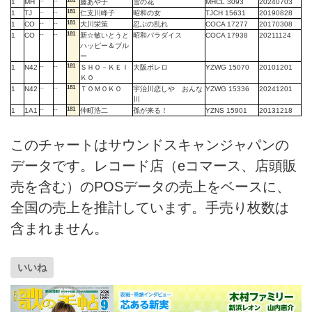
--
--
181
1
MH
藤あや子
雪の花
MHCL 3093
20240703
--
--
181
1
TJ
仁支川峰子
昭和の女
TJCH 15631
20190828
--
--
181
1
CO
大川栄策
忍ぶの乱れ
COCA 17277
20170308
--
--
181
1
CO
新☆敏いとうと
昭和パラダイス
COCA 17938
20211124
ハッピー＆ブル
ー
--
--
181
1
N42
ＳＨＯ－ＫＥＩ
大阪ボレロ
YZWG 15070
20101201
ＫＯ
--
--
181
1
N42
ＴＯＭＯＫＯ
宇治川恋しや おんな
YZWG 15336
20241201
川
--
--
181
1
1A1
仲町浩二
孫が来る！
YZNS 15901
20131218
このチャートはサウンドスキャンジャパンの
データです。レコード店（eコマース、店頭販
売を含む）のPOSデータの売上をベースに、
全国の売上を推計しています。手売り枚数は
含まれません。
いいね