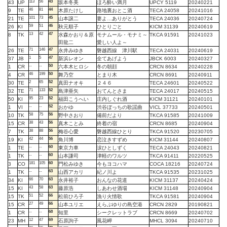
113
56
43
43
UP
坂本冬美
ほろ酔い満月
UPCY 5119
20240221
46
81
44
9
TE
木原たけし
路地裏おとこ酒
TECA 24058
20241016
101
73
45
21
TE
山本譲二
妻よ…ありがとう
TECA 24036
20240724
59
51
46
26
KI
秋元順子
ひとりごと
KICM 31139
20240619
13
42
47
8
TK
水森かおり＆原
モナムール・モナミ～
TKCA 91591
20241023
田龍二
愛しい人よ～
71
146
47
26
TE
永井みゆき
磐越西線 津川駅
TECA 24031
20240619
1
5
47
37
JB
新浜レオン
全てあげよう
JBCK 6003
20240327
--
--
50
1
CR
六本木ヒロシ
冬の朝顔
CRCN 8634
20240228
46
199
50
4
CR
舞乃空
とまり木
CRCN 8691
20240911
2
65
52
30
TE
真田ナオキ
２４６
TECA 24601
20240522
71
133
52
32
TE
島津亜矢
おてんとさま
TECA 24017
20240515
95
23
52
50
KI
福田こうへい
庄内しぐれ酒
KICM 31121
20240101
--
--
52
1
VI
おかゆ
渋谷ぼっちの歌謡曲
VICL 37733
20240501
58
75
56
10
TK
野中さおり
備前だより
TKCA 91585
20241009
38
43
56
15
CR
真木ことみ
終着の宿
CRCN 8685
20240904
38
88
56
7
TK
梅谷心愛
磐越西線ひとり
TKCA 91520
20230705
42
44
56
19
KI
角川博
恋泣きすずめ
KICM 31144
20240807
--
--
60
1
TE
東京力車
涙ひとしずく
TECA 24043
20240821
--
--
60
1
TK
山本謙司
津軽のワルツ
TKCA 91411
20220525
181
105
60
3
CO
門松みゆき
今もヨコハマ
COCA 18216
20240724
--
--
63
1
TK
山西アカリ
紀ノ川よ
TKCA 91535
20231025
66
70
63
34
KI
永井裕子
おんなの花道
KICM 31137
20240424
43
58
63
15
KI
藤原浩
しあわせ酒場
KICM 31148
20240904
51
52
66
15
TK
松前ひろ子
漁り火情歌
TKCA 91581
20240904
27
49
66
15
CR
山本ユリエ
えらぶゆりの島空港
CRCN 2829
20190821
--
--
68
1
CR
知里
シークレットラブ
CRCN 8669
20240702
12
47
69
23
MH
石原詢子
風花岬
MHCL 3094
20240710