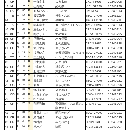
--
--
16
1
CR
一条貫太
大漁太鼓
CRCN 8657
20240508
19
29
17
42
VI
山内惠介
紅の蝶
VICL 37720
20240228
63
37
18
39
FK
五木ひろし
こしの都
FKCM 54
20240313
16
19
19
4
TE
服部浩子
極楽とんぼ
TECA 24066
20241120
10
35
20
14
TK
こおり健太
裏町蛍
TKCA 91590
20240911
--
--
21
1
TK
岡本幸太
君に愛がとまらない
TKCA 91552
20240313
7
25
22
49
CR
三山ひろし
恋…情念
CRCN 8623
20240110
20
18
22
12
KI
岡ゆう子
女の坂道
KICM 31149
20240925
26
87
24
15
CR
里野鈴妹
バカ酒場
CRCN 8690
20240904
28
25
25
16
CR
川野夏美
北の恋情歌
CRCN 8682
20240828
73
31
26
41
CO
大川栄策
命かさねて
COCA 18194
20240228
17
146
27
3
TE
松原健之
金沢望郷歌 ２０２４
TECA 24022
20240619
113
133
27
9
TE
三丘翔太
ゆうなぎの唄
TECA 24055
20241016
18
14
29
42
TE
川中美幸
人生日和
TECA 24008
20240221
54
44
29
35
KI
小山雄大
道南恋しや
KICM 31134
20240410
22
25
31
7
CR
北島三郎
東京の空
CRCN 3632
20241105
95
199
31
5
KI
井上由美子
ふられてあげる
KICM 31138
20240515
21
33
33
42
TE
青山新
女がつらい
TECA 24006
20240221
151
34
34
25
CO
彩青
さらば桜島
COCA 18212
20240626
30
38
35
6
CR
野村美菜
哀愁埠頭
CRCN 8703
20241106
34
28
36
8
CO
大石まどか
待ちわびて
COCA 18229
20241023
33
32
37
22
TE
杜このみ
夕霧港
TECA 24037
20240717
--
22
38
2
CR
秋岡秀治
西郷隆盛～あぁ幕末の
CRCN 8713
20241204
薩摩武士～
25
30
39
42
TE
天童よしみ
昭和かたぎ
TECA 24003
20240221
45
36
39
12
CR
瀬口侑希
幸せに遠い岬
CRCN 8693
20240925
49
41
41
42
CR
木村徹二
みだれ咲き
CRCN 8639
20240228
95
56
41
44
KI
丘みどり
涙唄
KICM 31125
20240207