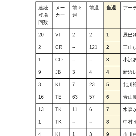
連続
メー
前々
前週
当週
アー
登場
カー
週
回数
20
VI
2
2
1
辰巳
2
CR
--
121
2
三山
1
CO
--
--
3
小沢
9
JB
3
4
4
新浜
3
KI
7
23
5
北川
16
TE
63
57
6
青山
13
TK
11
6
7
水森
1
TK
--
--
8
中村
4
KI
1
3
9
市川