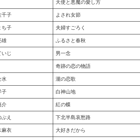
天使と悪魔の愛し方
佐千子
よされ女節
まち子
夫婦すごろく
亮雄
ふるさと春秋
ていじ
男一念
奇跡の恋の物語
公水
瀧の恋歌
洋子
白神山地
惠介
紅の蝶
のぶえ
下北半島哀愁路
木麻衣
大好きだから