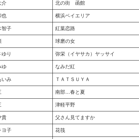
大介
北の街 函館
和也
横浜ベイエリア
木智子
紅葉恋路
順
球磨の女
さゆり
弥栄（イヤサカ）ヤッサイ
みゆ
なみだ紅
あいみ
ＴＡＴＳＵＹＡ
三
南部…春と夏
三
津軽平野
夕貴
父さん見てますか
キヨ子
花筏