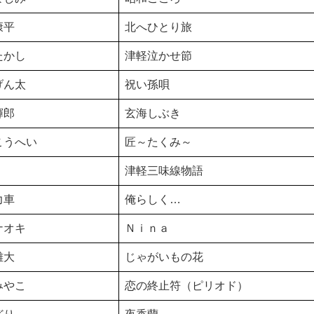
康平
北へひとり旅
たかし
津軽泣かせ節
げん太
祝い孫唄
輝郎
玄海しぶき
こうへい
匠～たくみ～
津軽三味線物語
力車
俺らしく…
ナオキ
Ｎｉｎａ
雄大
じゃがいもの花
みやこ
恋の終止符（ピリオド）