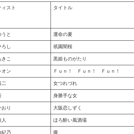
ティスト
タイトル
ゆうと
運命の夏
ひろし
祇園闇桜
あきこ
黒姫ものがたり
レオン
Ｆｕｎ！ Ｆｕｎ！ Ｆｕｎ！
裕二
女つれづれ
新
身勝手な女
かおり
大阪恋しずく
唯人
ほろ酔い風酒場
由紀乃
朧