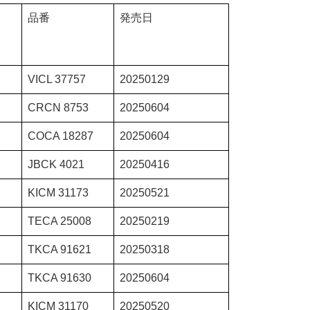
品番
発売日
VICL 37757
20250129
CRCN 8753
20250604
COCA 18287
20250604
JBCK 4021
20250416
KICM 31173
20250521
TECA 25008
20250219
TKCA 91621
20250318
TKCA 91630
20250604
KICM 31170
20250520