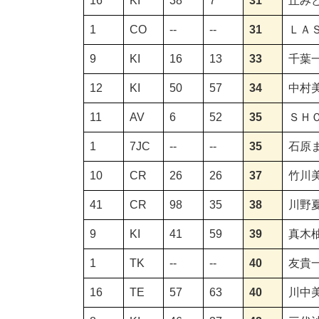
16
KI
38
7
31
丘み
1
CO
--
--
31
ＬＡ
9
KI
16
13
33
千葉
12
KI
50
57
34
中村
11
AV
6
52
35
ＳＨ
1
7JC
--
--
35
石原
10
CR
26
26
37
竹川
41
CR
98
35
38
川野
9
KI
41
59
39
真木
1
TK
--
--
40
友貴
16
TE
57
63
40
川中