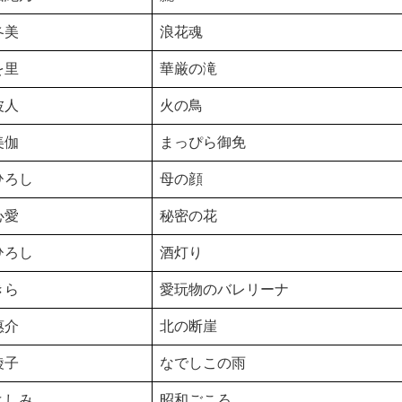
冬美
浪花魂
を里
華厳の滝
波人
火の鳥
美伽
まっぴら御免
ひろし
母の顔
心愛
秘密の花
ひろし
酒灯り
きら
愛玩物のバレリーナ
惠介
北の断崖
綾子
なでしこの雨
よしみ
昭和ごころ