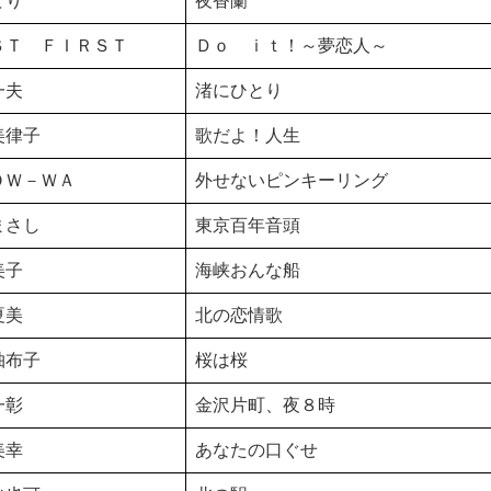
どり
夜香蘭
ＳＴ ＦＩＲＳＴ
Ｄｏ ｉｔ！～夢恋人～
一夫
渚にひとり
美律子
歌だよ！人生
ＯＷ－ＷＡ
外せないピンキーリング
まさし
東京百年音頭
美子
海峡おんな船
夏美
北の恋情歌
柚布子
桜は桜
一彰
金沢片町、夜８時
美幸
あなたの口ぐせ