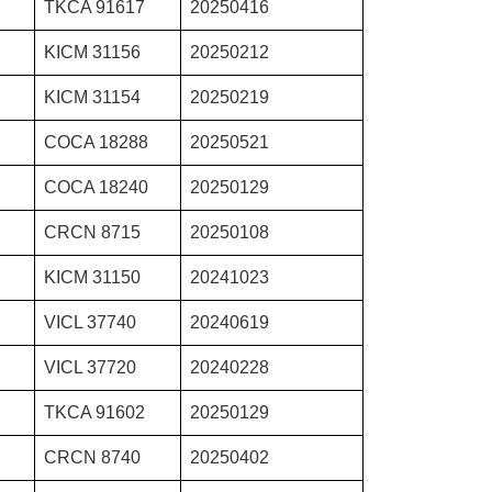
TKCA 91617
20250416
KICM 31156
20250212
KICM 31154
20250219
COCA 18288
20250521
COCA 18240
20250129
CRCN 8715
20250108
KICM 31150
20241023
VICL 37740
20240619
VICL 37720
20240228
TKCA 91602
20250129
CRCN 8740
20250402