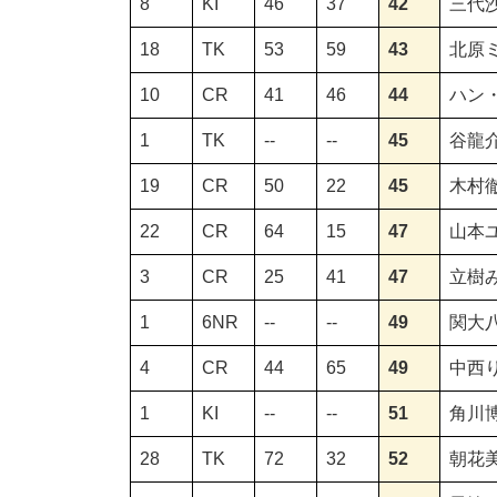
8
KI
46
37
42
三代
18
TK
53
59
43
北原
10
CR
41
46
44
ハン
1
TK
--
--
45
谷龍
19
CR
50
22
45
木村
22
CR
64
15
47
山本
3
CR
25
41
47
立樹
1
6NR
--
--
49
関大
4
CR
44
65
49
中西
1
KI
--
--
51
角川
28
TK
72
32
52
朝花