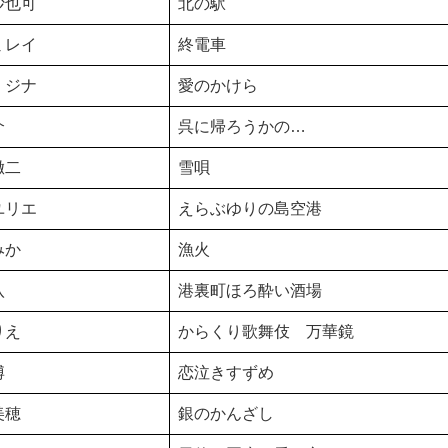
沙也可
北の駅
ミレイ
終電車
・ジナ
愛のかけら
介
呉に帰ろうかの…
徹二
雪唄
ユリエ
えらぶゆりの島空港
みか
漁火
八
港裏町ほろ酔い酒場
りえ
からくり歌舞伎 万華鏡
博
恋泣きすずめ
美穂
銀のかんざし