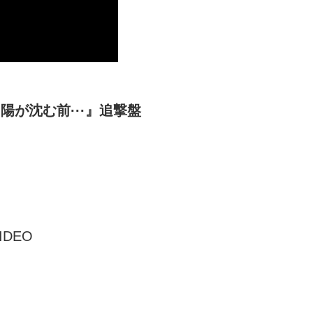
陽が沈む前···』追撃盤
DEO