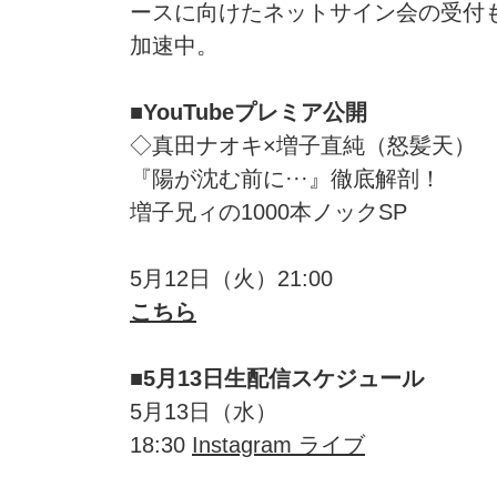
ースに向けたネットサイン会の受付
加速中。
■YouTubeプレミア公開
◇真田ナオキ×増子直純（怒髪天）
『陽が沈む前に···』徹底解剖！
増子兄ィの1000本ノックSP
5月12日（火）21:00
こちら
■5月13日生配信スケジュール
5月13日（水）
18:30
Instagram ライブ