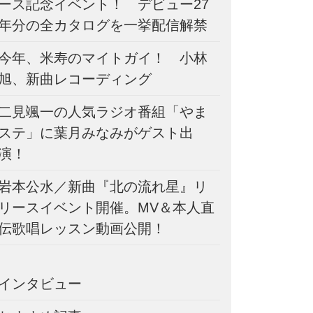
ース記念イベント！ デビュー27
年分の全カタログを一挙配信解禁
今年、米寿のマイトガイ！ 小林
旭、新曲レコーディング
二見颯一の人気ラジオ番組「やま
ステ」に葉月みなみがゲスト出
演！
岩本公水／新曲『北の流れ星』リ
リースイベント開催。MV＆本人直
伝歌唱レッスン動画公開！
インタビュー