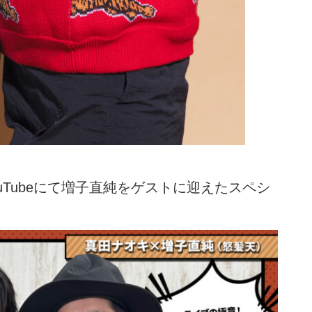
uTubeにて増子直純をゲストに迎えたスペシ
。