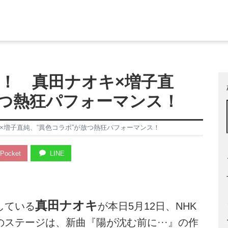
で！ 真田ナオキ×増子直
放つ熱狂パフォーマンス！
×増子直純、“異色コラボ”が放つ熱狂パフォーマンス！
Pocket
LINE
真田ナオキ
している
が本日5月12日、NHK
ステージは、新曲『陽が沈む前に···』の作