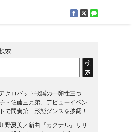
検索
検
索
アクロバット歌謡の一卵性三つ
子・佐藤三兄弟、デビューイベン
トで間奏第三形態ダンスを披露！
川野夏美／新曲『カクテル』リリ