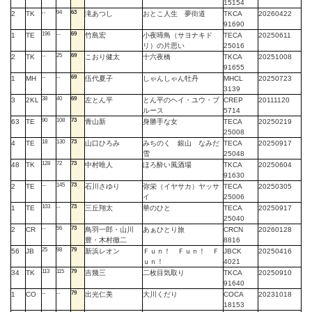
15154
--
94
63
2
TK
滝あつし
おとこ人生 夢街道
TKCA
20260422
91690
196
--
69
1
TE
竹島宏
小夜啼鳥（サヨナキド
TECA
20250611
リ）の片思い
25016
--
25
69
2
TK
こおり健太
十六夜橋
TKCA
20251008
91655
--
--
69
1
MH
伍代夏子
しゃんしゃん牡丹
MHCL
20250723
3139
38
40
69
3
2KL
左とん平
とん平のヘイ・ユウ・ブ
CREP
20111120
ルース
5714
90
108
73
63
TE
青山新
身勝手な女
TECA
20250219
25008
18
130
73
4
TE
山口ひろみ
みちのく 銀山 なみだ
TECA
20250917
雪
25048
128
72
73
48
TK
中村唯人
ほろ酔い風酒場
TKCA
20250604
91630
--
145
73
2
TE
石川さゆり
弥栄（イヤサカ）ヤッサ
TECA
20250305
イ
25006
103
--
73
1
TE
三丘翔太
華のひと
TECA
20250917
25040
--
56
73
2
CR
鳥羽一郎・山川
あぁひとり旅
CRCN
20260128
豊・木村徹二
8816
25
98
79
56
JB
新浜レオン
Ｆｕｎ！ Ｆｕｎ！ Ｆ
JBCK
20250416
ｕｎ！
4021
113
115
79
34
TK
吉幾三
二枚目気取り
TKCA
20250910
91640
--
--
79
1
CO
出光仁美
大川くだり
COCA
20231018
18153