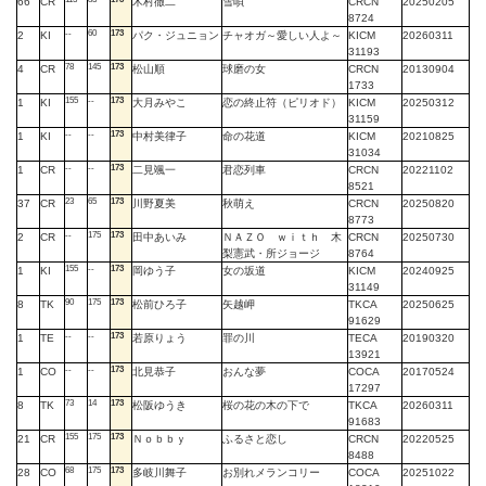
66
CR
木村徹二
雪唄
CRCN
20250205
8724
--
60
173
2
KI
パク・ジュニョン
チャオガ～愛しい人よ～
KICM
20260311
31193
78
145
173
4
CR
松山順
球磨の女
CRCN
20130904
1733
155
--
173
1
KI
大月みやこ
恋の終止符（ピリオド）
KICM
20250312
31159
--
--
173
1
KI
中村美律子
命の花道
KICM
20210825
31034
--
--
173
1
CR
二見颯一
君恋列車
CRCN
20221102
8521
23
65
173
37
CR
川野夏美
秋萌え
CRCN
20250820
8773
--
175
173
2
CR
田中あいみ
ＮＡＺＯ ｗｉｔｈ 木
CRCN
20250730
梨憲武・所ジョージ
8764
155
--
173
1
KI
岡ゆう子
女の坂道
KICM
20240925
31149
90
175
173
8
TK
松前ひろ子
矢越岬
TKCA
20250625
91629
--
--
173
1
TE
若原りょう
罪の川
TECA
20190320
13921
--
--
173
1
CO
北見恭子
おんな夢
COCA
20170524
17297
73
14
173
8
TK
松阪ゆうき
桜の花の木の下で
TKCA
20260311
91683
155
175
173
21
CR
Ｎｏｂｂｙ
ふるさと恋し
CRCN
20220525
8488
68
175
173
28
CO
多岐川舞子
お別れメランコリー
COCA
20251022