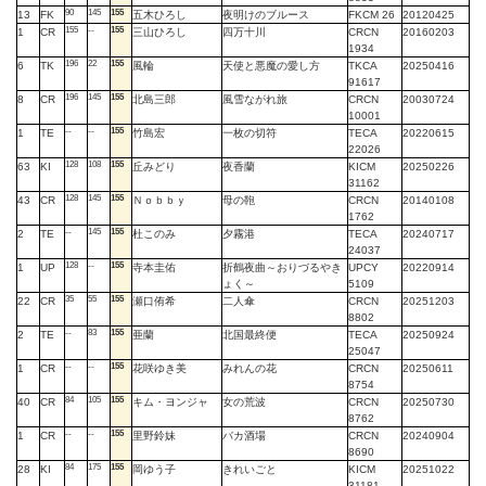
90
145
155
13
FK
五木ひろし
夜明けのブルース
FKCM 26
20120425
155
--
155
1
CR
三山ひろし
四万十川
CRCN
20160203
1934
196
22
155
6
TK
風輪
天使と悪魔の愛し方
TKCA
20250416
91617
196
145
155
8
CR
北島三郎
風雪ながれ旅
CRCN
20030724
10001
--
--
155
1
TE
竹島宏
一枚の切符
TECA
20220615
22026
128
108
155
63
KI
丘みどり
夜香蘭
KICM
20250226
31162
128
145
155
43
CR
Ｎｏｂｂｙ
母の鞄
CRCN
20140108
1762
--
145
155
2
TE
杜このみ
夕霧港
TECA
20240717
24037
128
--
155
1
UP
寺本圭佑
折鶴夜曲～おりづるやき
UPCY
20220914
ょく～
5109
35
55
155
22
CR
瀬口侑希
二人傘
CRCN
20251203
8802
--
83
155
2
TE
亜蘭
北国最終便
TECA
20250924
25047
--
--
155
1
CR
花咲ゆき美
みれんの花
CRCN
20250611
8754
84
105
155
40
CR
キム・ヨンジャ
女の荒波
CRCN
20250730
8762
--
--
155
1
CR
里野鈴妹
バカ酒場
CRCN
20240904
8690
84
175
155
28
KI
岡ゆう子
きれいごと
KICM
20251022
31181