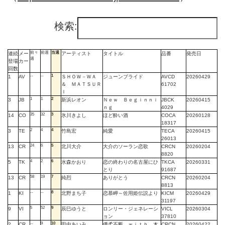
検索:
前々
前週
当週
連続
メー
アーティスト
タイトル
品番
発売日
週
登場
カー
回数
--
--
1
1
AV
ＳＨＯＷ－ＷＡ
ジューンブライド
AVCD
20260429
＆ ＭＡＴＳＵＲ
61702
Ｉ
1
1
2
3
JB
新浜レオン
Ｎｅｗ Ｂｅｇｉｎｎｉ
JBCK
20260415
ｎｇ
4029
35
32
3
14
CO
氷川きよし
ほど酔い酒
COCA
20260128
18317
2
4
4
3
TE
竹島宏
純愛
TECA
20260415
26013
24
6
5
13
CR
北川大介
大介のソーラン恋歌
CRCN
20260204
8820
4
2
6
5
TK
水森かおり
恋の終わりの名古屋にひ
TKCA
20260331
とり
91687
58
19
7
13
CR
純烈
ありがとう
CRCN
20260204
8813
--
--
8
1
KI
北野まち子
恋慕岬～佐用姫伝説より
KICM
20260429
31197
5
52
9
9
VI
辰巳ゆうと
ロンリー・ジェネレーシ
VICL
20260304
ョン
37810
--
9
10
2
CR
田中あいみ
優柔不断 ｗｉｔｈ 木
CRCN
20260422