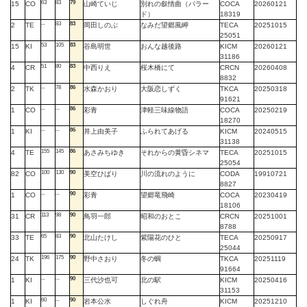
63
83
79
15
CO
山崎ていじ
別れの叙情曲（バラー
COCA
20260121
ド）
18319
--
83
83
2
TE
岡田しのぶ
なみだ望郷風岬
TECA
20251015
25051
53
105
83
15
KI
谷島明世
おんな越後路
KICM
20260121
31186
51
80
83
4
CR
中西りえ
桜木橋にて
CRCN
20260408
8832
--
78
86
2
TK
水森かおり
大阪恋しずく
TKCA
20250318
91621
--
--
86
1
CO
彩青
津軽三味線物語
COCA
20250219
18270
--
--
86
1
KI
井上由美子
ふられてあげる
KICM
20240515
31138
155
145
86
4
TE
あさみちゆき
それからの黄昏シネマ
TECA
20251015
25054
100
130
90
82
CO
美空ひばり
川の流れのように
CODA
19910721
8827
--
--
90
1
CO
彩青
望郷竜飛崎
COCA
20230419
18106
113
98
90
31
CR
鳥羽一郎
昭和のおとこ
CRCN
20251001
8788
65
83
90
33
TE
北山たけし
紫陽花のひと
TECA
20250917
25044
196
175
90
24
TK
野中さおり
冬の蜩
TKCA
20251119
91664
--
--
90
1
KI
三代沙也可
北の駅
KICM
20250416
31153
60
--
90
1
KI
岩本公水
しぐれ舟
KICM
20251210