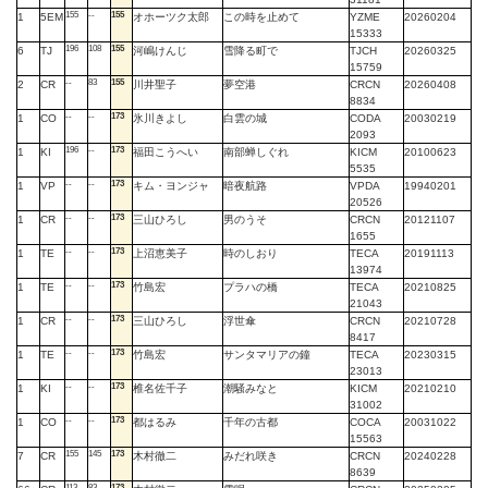
155
--
155
1
5EM
オホーツク太郎
この時を止めて
YZME
20260204
15333
196
108
155
6
TJ
河嶋けんじ
雪降る町で
TJCH
20260325
15759
--
83
155
2
CR
川井聖子
夢空港
CRCN
20260408
8834
--
--
173
1
CO
氷川きよし
白雲の城
CODA
20030219
2093
196
--
173
1
KI
福田こうへい
南部蝉しぐれ
KICM
20100623
5535
--
--
173
1
VP
キム・ヨンジャ
暗夜航路
VPDA
19940201
20526
--
--
173
1
CR
三山ひろし
男のうそ
CRCN
20121107
1655
--
--
173
1
TE
上沼恵美子
時のしおり
TECA
20191113
13974
--
--
173
1
TE
竹島宏
プラハの橋
TECA
20210825
21043
--
--
173
1
CR
三山ひろし
浮世傘
CRCN
20210728
8417
--
--
173
1
TE
竹島宏
サンタマリアの鐘
TECA
20230315
23013
--
--
173
1
KI
椎名佐千子
潮騒みなと
KICM
20210210
31002
--
--
173
1
CO
都はるみ
千年の古都
COCA
20031022
15563
155
145
173
7
CR
木村徹二
みだれ咲き
CRCN
20240228
8639
113
83
173