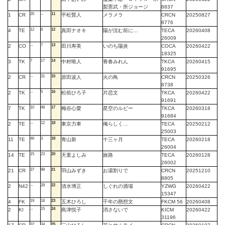
梨憲武・所ジョージ
8837
20
--
11
1
CR
平松賢人
メラメラ
CRCN
20250827
8776
12
8
12
4
TE
真田ナオキ
陽が沈む前に…
TECA
20260408
26009
--
7
13
2
CO
田川寿美
いのち陽炎
COCA
20260422
18325
7
17
14
3
TK
中村唯人
青春みれん
TKCA
20260415
91695
--
31
15
2
CR
原田波人
火の鳥
CRCN
20250326
8738
--
5
16
2
TK
松前ひろ子
片恋文
TKCA
20260422
91691
10
48
17
7
TK
梅谷心愛
星空のルビー
TKCA
20260318
91684
--
12
18
2
TE
東京力車
俺らしく…
TECA
20250212
25003
46
3
18
11
TE
青山新
十三ヶ月
TECA
20260218
26004
15
23
20
14
TE
天童よしみ
旅路
TECA
20260128
26002
37
98
21
21
CR
羽山みずき
お湯割りで
CRCN
20251210
8805
--
28
22
2
N42
清水博正
しぐれの酒場
YZWG
20260422
15347
19
18
23
4
FK
五木ひろし
千年の懸想文
FKCM 56
20260408
--
15
24
2
KI
島津悦子
消さないで
KICM
20260422
31196
32
34
25