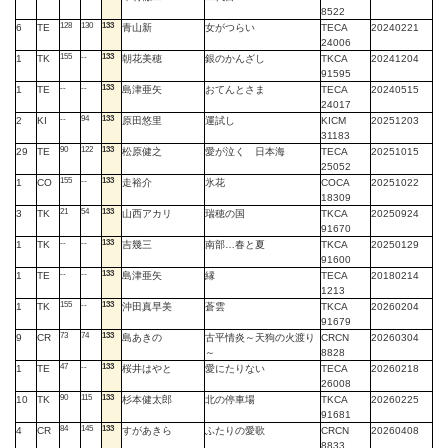
8522
128
130
133
6
TE
青山新
女がつらい
TECA
20240221
24006
155
--
133
1
TK
朝花美穂
銀のかんざし
TKCA
20241204
91595
--
--
133
1
TE
島津亜矢
おてんとさま
TECA
20240515
24017
--
94
133
2
KI
原田悠里
運試し
KICM
20251203
31183
90
122
133
29
TE
松原健之
愛が泣く 日本海
TECA
20251015
25052
155
--
133
1
CO
走裕介
氷花
COCA
20251022
18309
21
54
133
3
TK
山西アカリ
瑞穂の国
TKCA
20250924
91670
--
--
133
1
TK
吉幾三
南部…春と夏
TKCA
20250129
91600
--
--
133
1
TE
島津亜矢
縁
TECA
20180214
1213
155
--
133
1
TK
沖田真早美
蒼雲
TKCA
20260204
91679
73
74
133
9
CR
島あきの
古平情炎～天狗の火渡り
CRCN
20260304
～
8828
47
--
133
1
TE
桜井はやと
愛にたりない
TECA
20260218
26008
90
115
133
10
TK
杉本健太郎
北の停車場
TKCA
20260225
91681
84
145
133
4
CR
すがあきら
ふたりの愛歌
CRCN
20260408
8833