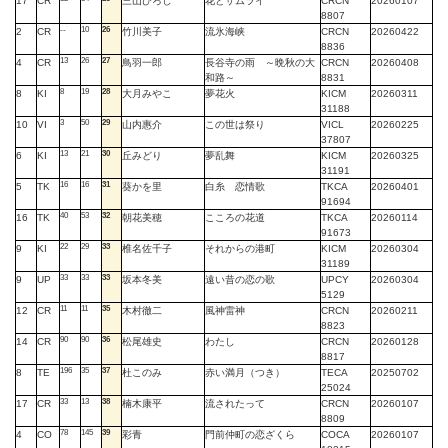
17
CR
三山ひろし
花とサムライ
CRCN
20260107
8807
--
10
26
2
CR
竹川美子
流氷海峡
CRCN
20260422
8836
13
26
27
4
CR
鳥羽一郎
長谷寺の雨 ～晩秋の大
CRCN
20260408
和路～
8831
8
19
28
8
KI
大月みやこ
夢花火
KICM
20260311
31188
3
50
29
10
VI
山内惠介
この世は祭り
VICL
20260225
37807
13
21
30
6
KI
丘みどり
夢乱舞
KICM
20260325
31191
16
16
31
5
TK
葵かを里
白糸 恋情歌
TKCA
20260401
91694
40
53
32
16
TK
朝花美穂
こころの花道
TKCA
20260114
91673
22
29
33
9
KI
椎名佐千子
それからの港町
KICM
20260304
31189
33
33
33
9
UP
坂本冬美
遠い昔の恋の歌
UPCY
20260304
5129
11
11
35
12
CR
木村徹二
風神雷神
CRCN
20260211
8823
90
90
36
14
CR
松尾雄史
わたし
CRCN
20260128
8817
196
35
37
8
TE
杜このみ
赤い満月（つき）
TECA
20250702
25024
33
13
38
17
CR
楠木康平
流されたって
CRCN
20260107
8809
78
145
39
4
CO
彩青
門前仲町の恋ざくら
COCA
20260107