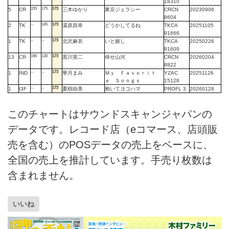
18310
155
175
173
5
CR
三木ゆかり
東京ジェラシー
CRCN
20230906
8604
--
145
173
2
TK
湯原昌幸
どうかしてるね
TKCA
20251105
91666
--
--
173
1
TK
北沢麻衣
いと嬉し
TKCA
20250226
91609
196
130
173
13
CR
黒川英二
倖せ山河
CRCN
20260204
8822
--
--
173
1
IND
華月まみ
Ｍｙ Ｆａｖｏｒｉｔ
YZAC
20251126
ｅ Ｓｏｎｇｓ
15128
--
--
173
1
I3F
夏樹由美
抱いてヨコハマ
PROFL 3
20260128
このチャートはサウンドスキャンジャパンの
データです。レコード店（eコマース、店頭販
売を含む）のPOSデータの売上をベースに、
全国の売上を推計しています。手売り枚数は
含まれません。
いいね