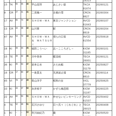
18315
65
45
40
15
TK
平山花羽
あじさい坂
TKCA
20260121
91674
27
41
41
9
CR
二見颯一
古都の雪
CRCN
20260304
8827
65
74
42
17
AV
ＳＨＯＷ－ＷＡ
東京ジャンクション
AVCD
20260107
61643
44
38
42
13
CR
山川豊
駅
CRCN
20260204
8819
53
72
44
47
AV
ＳＨＯＷ－ＷＡ
僕らの口笛
AVCD
20250618
＆ ＭＡＴＳＵＲ
61554
Ｉ
49
44
45
18
KI
福田こうへい
志～こころざし～
KICM
20260101
31185
39
42
46
15
TE
川中美幸
暖流桜
TECA
20260121
26001
45
63
47
36
KI
岩本公水
さだめ船
KICM
20250827
31179
17
90
47
16
CR
一条貫太
兄弟波止場
CRCN
20260114
8810
78
47
49
45
VI
長山洋子
昭和の女
VICL
20250625
37779
43
37
50
10
KI
永井裕子
かずら橋恋唄
KICM
20260225
31187
60
94
51
22
AV
ＳＨＯＷ－ＷＡ
外せないピンキーリング
AVCD
20250402
61537
52
49
51
4
TE
石川さゆり
日々呉々（くれぐれ）と
TECA
20260408
26015
--
--
53
1
KI
市川由紀乃
朧
KICM
20250520