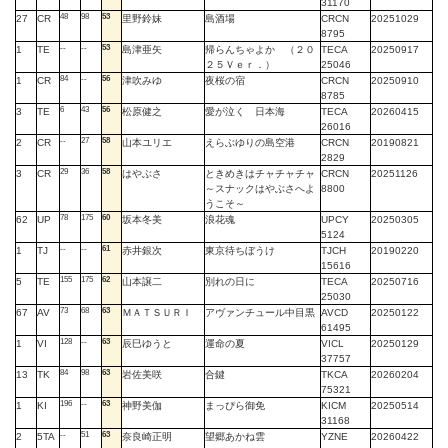
31170
48
98
53
27
CR
里野鈴妹
島酒場
CRCN
20251029
8795
--
--
53
1
TE
島津亜矢
帰らんちゃよか （２０
TECA
20250917
２５Ｖｅｒ．）
25046
84
--
56
1
CR
津吹みゆ
夜桜の宿
CRCN
20250910
8785
6
43
56
3
TE
松原健之
愛が泣く 日本海
TECA
20260415
26016
--
27
58
2
CR
山本ユリエ
えらぶゆりの島空港
CRCN
20190821
2829
29
36
58
3
CR
はやぶさ
ときめきはチャチャチャ
CRCN
20251126
～スナックはやぶさへよ
8800
うこそ～
78
175
60
62
UP
坂本冬美
浪花魂
UPCY
20250305
5124
--
--
61
1
TJ
赤井銀次
東京待ちぼうけ
TJCH
20190220
15616
155
175
62
5
TE
山本譲二
別れの日に
TECA
20250716
25030
73
68
63
67
AV
ＭＡＴＳＵＲＩ
アヴァンチュール中目黒
AVCD
20250122
61495
128
--
63
1
VI
辰巳ゆうと
運命の夏
VICL
20250129
37757
84
98
63
13
TK
岩佐美咲
合鍵
TKCA
20260204
75321
196
--
63
1
KI
神野美伽
まっぴら御免
KICM
20250514
31168
--
51
63
2
5TA
奈良崎正明
望郷あかね雲
YZNE
20260422