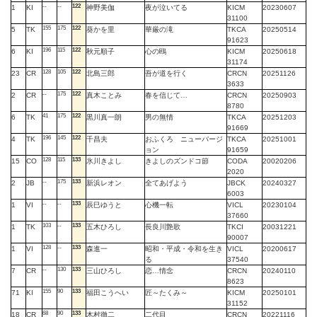
--
--
122
1
KI
神野美伽
夜が泣いてる
KICM
20230607
31100
155
175
122
5
TK
葵かを里
華厳の滝
TKCA
20250514
91623
196
115
122
6
KI
秋元順子
心の鴎
KICM
20250618
31174
128
105
122
23
CR
北島三郎
吾が道を行く
CRCN
20251126
3633
--
175
122
2
CR
真木ことみ
春を信じて…
CRCN
20250903
8780
41
175
122
6
TK
黒川真一朗
男の無情
TKCA
20251203
91669
196
145
122
4
TK
千昌夫
おふくろ ニューバージ
TKCA
20251001
ョン
91659
128
115
133
15
CO
氷川きよし
きよしのズンドコ節
CODA
20020206
2020
--
175
133
2
JB
新浜レオン
全てあげよう
JBCK
20240327
6003
--
--
133
1
VI
辰巳ゆうと
心機一転
VICL
20230104
37660
103
--
133
1
TK
五木ひろし
長良川艶歌
TKCI
20031221
90007
128
--
133
1
VI
森進一
昭和・平成・令和を生き
VICL
20200617
る
37540
--
130
133
7
CR
三山ひろし
恋…情念
CRCN
20240110
8623
155
90
133
71
KI
福田こうへい
匠～たくみ～
KICM
20250101
31152
68
90
133
18
CR
木村徹二
二代目
CRCN
20221116