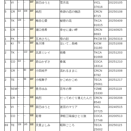
--
--
107
1
VI
辰巳ゆうと
雪月花
VICL
20220105
37616
113
108
107
5
CR
純烈
奇跡の恋の物語
CRCN
20250108
8715
128
--
107
1
TK
梅谷心愛
秘密の花
TKCA
20250409
91615
--
--
107
1
CR
瀬口侑希
幸せに遠い岬
CRCN
20240925
8693
--
--
107
1
FK
五木ひろし
母の顔
FKCM 55
20250319
73
--
107
1
KI
角川博
泣いて…長崎
KICM
20251008
31180
--
122
107
2
TK
北原ミレイ
焼肴
TKCA
20251203
91668
113
--
107
1
CO
若山かずさ
春嵐
COCA
20251210
18314
--
80
107
2
CR
小田純平
流れるままに
CRCN
20251008
8792
--
98
107
2
TE
小桜舞子
かごめかごめ
TECA
20251217
25061
--
--
107
1
5EM
香月ゆみ
百年の華
YZME
20251119
15330
--
--
122
1
CR
純烈
だってめぐり逢えたんだ
CRCN
20230208
8540
--
--
122
1
VI
辰巳ゆうと
迷宮のマリア
VICL
20240515
37725
--
--
122
1
CO
彩青
津軽三味線ひとり旅
COCA
20200513
17748
128
145
122
69
TE
天童よしみ
昭和ごころ
TECA
20250115
25002