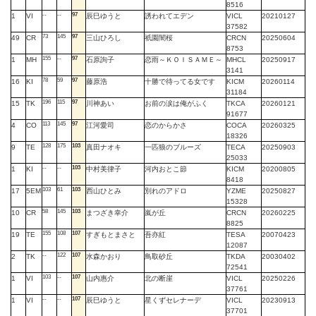
8516
--
--
97
1
VI
辰巳ゆうと
誘われてエデン
VICL
20210127
37582
73
145
97
49
CR
三山ひろし
祇園闇桜
CRCN
20250604
8753
155
--
97
1
MH
石原詢子
恋雨～ＫＯＩＳＡＭＥ～
MHCL
20250917
3141
78
59
97
16
KI
藤原浩
十勝で待ってる女です
KICM
20260114
31184
196
115
97
15
TK
川神あい
お前の涙は俺がふく
TKCA
20260121
91677
113
145
97
4
CO
江河愛司
恋のからかさ
COCA
20260325
18326
128
175
103
9
TE
真田ナオキ
一匹狼のブルーズ
TECA
20250903
25033
--
--
103
1
KI
中村美律子
河内おとこ節
KICM
20200805
8418
103
61
103
17
5EM
西山ひとみ
別れのアドロ
YZME
20250827
15328
58
145
103
10
CR
まつざき幸介
嵐が丘
CRCN
20260225
8825
155
108
107
19
TE
すぎもとまさと
吾亦紅
TESA
20070423
12087
--
122
107
2
TK
水森かおり
鳥取砂丘
TKDA
20030402
72541
103
--
107
1
VI
山内惠介
北の断崖
VICL
20250226
37761
--
--
107
1
VI
辰巳ゆうと
星くずセレナーデ
VICL
20230913
37701