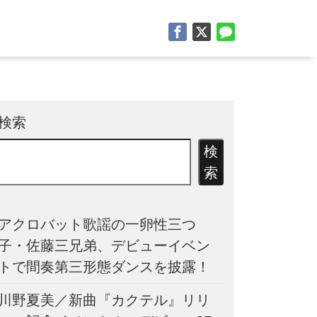
検索
検
索
アクロバット歌謡の一卵性三つ
子・佐藤三兄弟、デビューイベン
トで間奏第三形態ダンスを披露！
川野夏美／新曲『カクテル』リリ