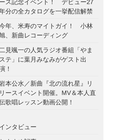
ース記念イベント！ デビュー27
年分の全カタログを一挙配信解禁
今年、米寿のマイトガイ！ 小林
旭、新曲レコーディング
二見颯一の人気ラジオ番組「やま
ステ」に葉月みなみがゲスト出
演！
岩本公水／新曲『北の流れ星』リ
リースイベント開催。MV＆本人直
伝歌唱レッスン動画公開！
インタビュー