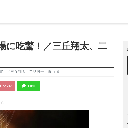
場に吃驚！／三丘翔太、二
驚！／三丘翔太、二見颯一、青山 新
Pocket
LINE
ラム