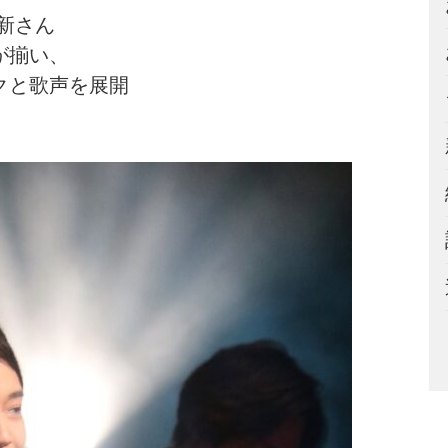
新さん
が揃い、
クと歌声を展開