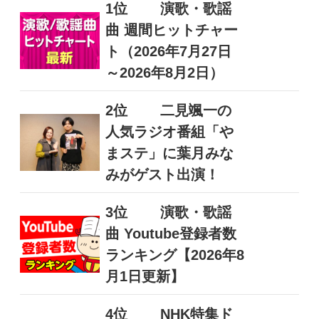
1位
演歌・歌謡
曲 週間ヒットチャー
ト（2026年7月27日
～2026年8月2日）
2位
二見颯一の
人気ラジオ番組「や
まステ」に葉月みな
みがゲスト出演！
3位
演歌・歌謡
曲 Youtube登録者数
ランキング【2026年8
月1日更新】
4位
NHK特集ド