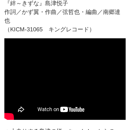
『絆～きずな』島津悦子
作詞／かず翼・作曲／弦哲也・編曲／南郷達
也
（KICM-31065 キングレコード）