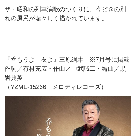
ザ・昭和の列車演歌のつくりに、今どきの別
れの風景が瑞々しく描かれています。
『呑もうよ 友よ』三原綱木 ※7月号に掲載
作詞／有村充広・作曲／中武誠二・編曲／黒
岩典英
（YZME-15266 メロディレコーズ）