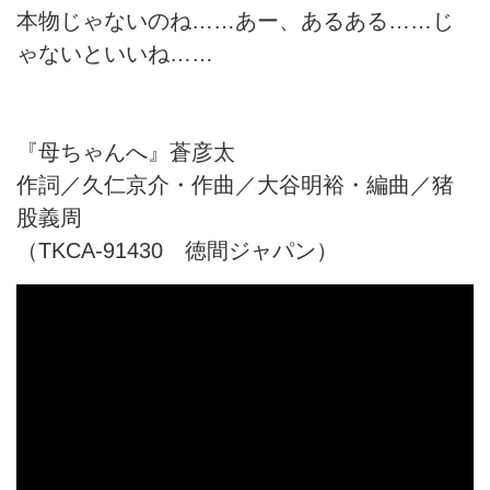
本物じゃないのね……あー、あるある……じ
ゃないといいね……
『母ちゃんへ』蒼彦太
作詞／久仁京介・作曲／大谷明裕・編曲／猪
股義周
（TKCA-91430 徳間ジャパン）