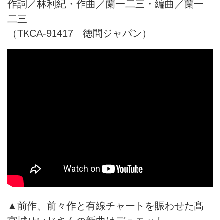
作詞／林利紀・作曲／蘭一二三・編曲／蘭一
二三
（TKCA-91417 徳間ジャパン）
▲前作、前々作と有線チャートを賑わせた髙