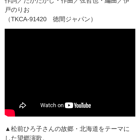
作詞／たかたかし・作曲／弦哲也・編曲／伊
戸のりお
（TKCA-91420 徳間ジャパン）
▲松前ひろ子さんの故郷・北海道をテーマに
した望郷演歌。