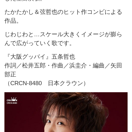
たかたかし＆弦哲也のヒット作コンビによる
作品。
じわじわと…スケール大きくイメージが膨ら
んで広がっていく歌です。
『大阪グッバイ』五条哲也
作詞／松井五郎・作曲／浜圭介・編曲／矢田
部正
（CRCN-8480 日本クラウン）