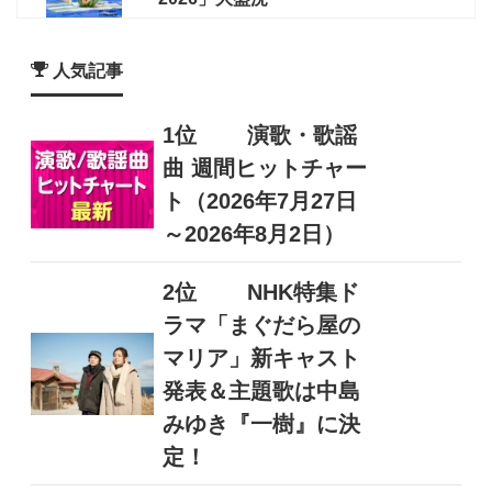
人気記事
1位
演歌・歌謡
曲 週間ヒットチャー
ト（2026年7月27日
～2026年8月2日）
2位
NHK特集ド
ラマ「まぐだら屋の
マリア」新キャスト
発表＆主題歌は中島
みゆき『一樹』に決
定！