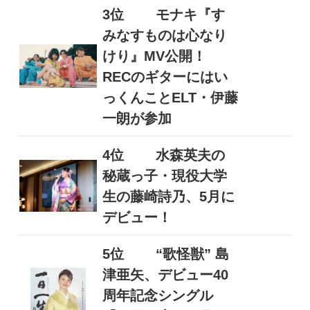
3位
モナキ『す
みなすものは心なり
けり』MV公開！
RECのギターにはい
っくんことELT・伊藤
一朗が参加
4位
水森英夫の
秘蔵っ子・現役大学
生の藤崎詩乃、5月に
デビュー！
5位
“歌怪獣” 島
津亜矢、デビュー40
周年記念シングル