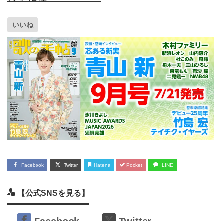
いいね
Facebook
Twitter
Hatena
Pocket
LINE
【公式SNSを見る】
Facebook
Twitter