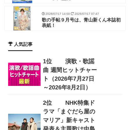
2026/07/17 14:00
2026/07/17 07:47
歌の手帖９月号は、青山新くん本誌初
表紙！
人気記事
1位
演歌・歌謡
曲 週間ヒットチャー
ト（2026年7月27日
～2026年8月2日）
2位
NHK特集ド
ラマ「まぐだら屋の
マリア」新キャスト
発表＆主題歌は中島