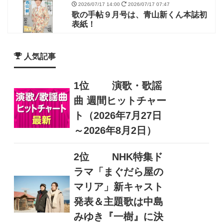
2026/07/17 14:00
2026/07/17 07:47
歌の手帖９月号は、青山新くん本誌初
表紙！
人気記事
1位
演歌・歌謡
曲 週間ヒットチャー
ト（2026年7月27日
～2026年8月2日）
2位
NHK特集ド
ラマ「まぐだら屋の
マリア」新キャスト
発表＆主題歌は中島
みゆき『一樹』に決