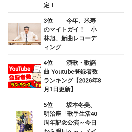
定！
3位
今年、米寿
のマイトガイ！ 小
林旭、新曲レコーデ
ィング
4位
演歌・歌謡
曲 Youtube登録者数
ランキング【2026年8
月1日更新】
5位
坂本冬美、
明治座「歌手生活40
周年記念公演～今日
から明日へ～」メイ