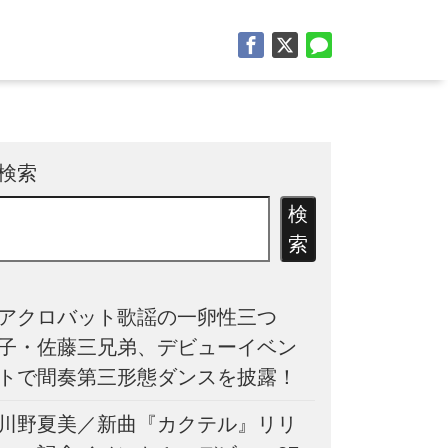
検索
検
索
アクロバット歌謡の一卵性三つ
子・佐藤三兄弟、デビューイベン
トで間奏第三形態ダンスを披露！
川野夏美／新曲『カクテル』リリ