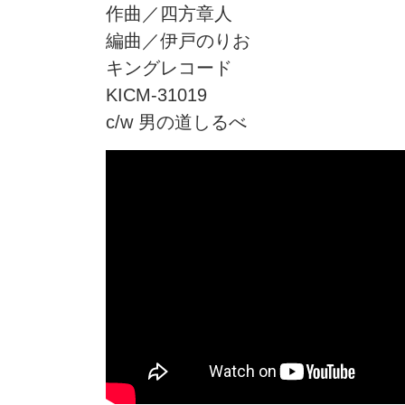
作曲／四方章人
編曲／伊戸のりお
キングレコード
KICM-31019
c/w 男の道しるべ