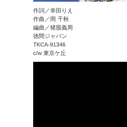
作詞／幸田りえ
作曲／岡 千秋
編曲／猪股義周
徳間ジャパン
TKCA-91346
c/w 東京ケ丘