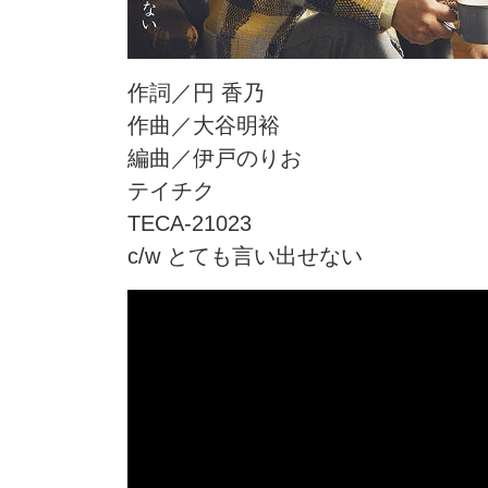
作詞／円 香乃
作曲／大谷明裕
編曲／伊戸のりお
テイチク
TECA-21023
c/w とても言い出せない