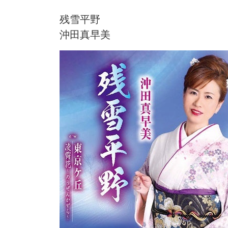
残雪平野
沖田真早美