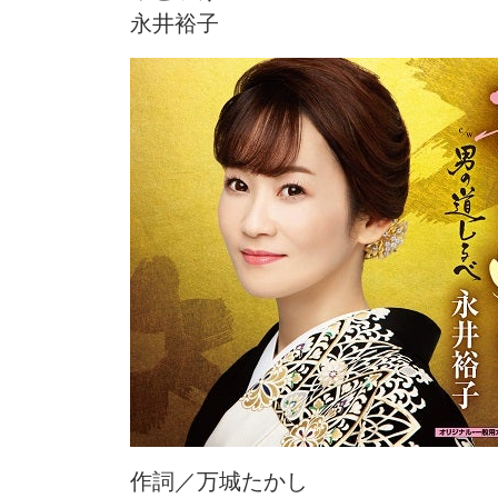
永井裕子
作詞／万城たかし