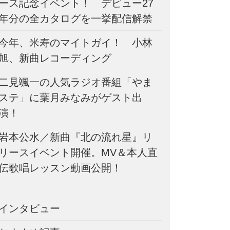
ース記念イベント！ デビュー27
年分の全カタログを一挙配信解禁
今年、米寿のマイトガイ！ 小林
旭、新曲レコーディング
二見颯一の人気ラジオ番組「やま
ステ」に葉月みなみがゲスト出
演！
岩本公水／新曲『北の流れ星』リ
リースイベント開催。MV＆本人直
伝歌唱レッスン動画公開！
インタビュー