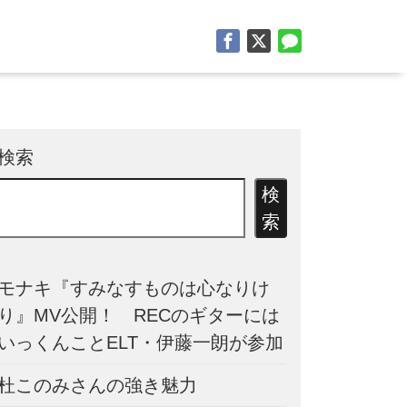
検索
検
索
モナキ『すみなすものは心なりけ
り』MV公開！ RECのギターには
いっくんことELT・伊藤一朗が参加
杜このみさんの強き魅力