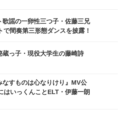
ト歌謡の一卵性三つ子・佐藤三兄
トで間奏第三形態ダンスを披露！
秘蔵っ子・現役大学生の藤崎詩
！
みなすものは心なりけり』MV公
にはいっくんことELT・伊藤一朗