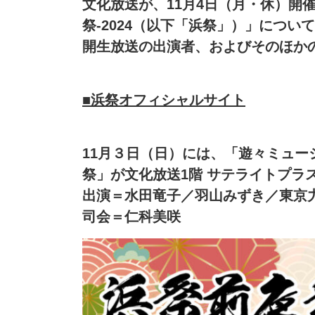
文化放送が、11月4日（月・休）開
祭-2024（以下「浜祭」）」につ
開生放送の出演者、およびそのほか
■浜祭オフィシャルサイト
11月３日（日）には、「遊々ミュー
祭」が文化放送1階 サテライトプラ
出演＝水田竜子／羽山みずき／東京
司会＝仁科美咲