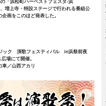
催の「浜松町ハーベストフェスタ-浜
いて、増上寺・特設ステージで行われる番組公
の企画をこのほど発表した。
ジック 演歌フェスティバル in浜祭前夜
ス広場にて開催。
力車／山西アカリ