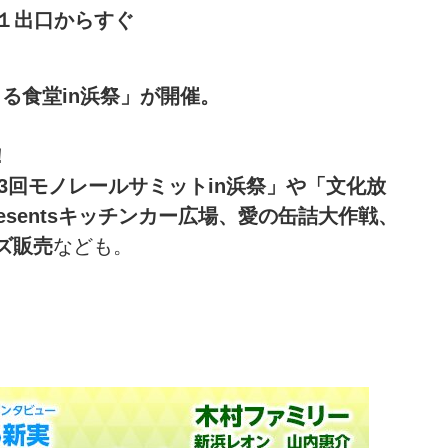
１出口からすぐ
る食堂in浜祭」が開催。
！
3回モノレールサミットin浜祭」や「文化放
esentsキッチンカー広場、愛の缶詰大作戦、
ズ販売
なども。