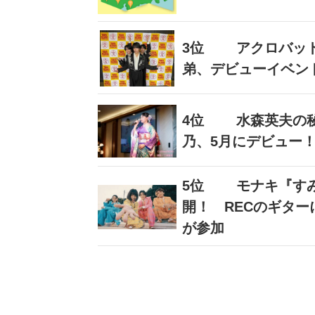
3位
アクロバッ
弟、デビューイベン
4位
水森英夫の
乃、5月にデビュー
5位
モナキ『す
開！ RECのギター
が参加