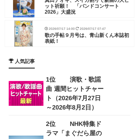
真田ナオキ、スイカ割りで新曲の大ヒ
ット祈願！ 「バンドコンサート
2026」大盛況
2026/07/17 14:00
2026/07/17 07:47
歌の手帖９月号は、青山新くん本誌初
表紙！
人気記事
1位
演歌・歌謡
曲 週間ヒットチャー
ト（2026年7月27日
～2026年8月2日）
2位
NHK特集ド
ラマ「まぐだら屋の