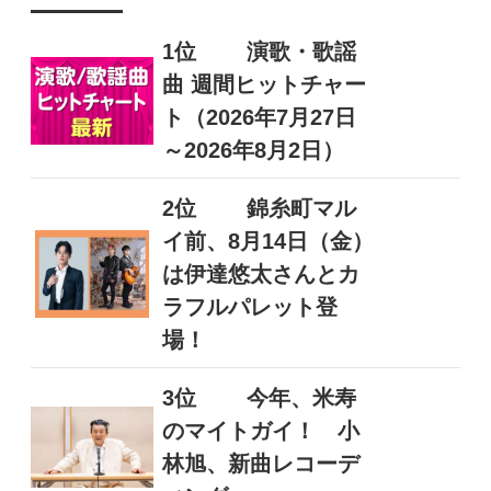
1位
演歌・歌謡
曲 週間ヒットチャー
ト（2026年7月27日
～2026年8月2日）
2位
錦糸町マル
イ前、8月14日（金）
は伊達悠太さんとカ
ラフルパレット登
場！
3位
今年、米寿
のマイトガイ！ 小
林旭、新曲レコーデ