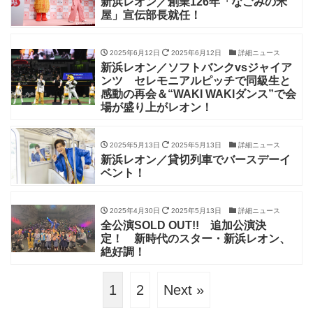
新浜レオン／創業126年「なごみの米
屋」宣伝部長就任！
2025年6月12日
2025年6月12日
詳細ニュース
新浜レオン／ソフトバンクvsジャイア
ンツ セレモニアルピッチで同級生と
感動の再会＆“WAKI WAKIダンス”で会
場が盛り上がレオン！
2025年5月13日
2025年5月13日
詳細ニュース
新浜レオン／貸切列車でバースデーイ
ベント！
2025年4月30日
2025年5月13日
詳細ニュース
全公演SOLD OUT!! 追加公演決
定！ 新時代のスター・新浜レオン、
絶好調！
1
2
Next »