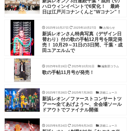
新浜レオン／3日連続千葉・成田での
ハロウィンイベントで6変化！ 最終
日は江戸川コナンくんと“Wコナン”！
2025年10月27日
2025年10月27日
お知らせ
新浜レオンさん特典写真（デザイン日
替わり）付の歌の手帖12月号を限定発
売！ 10月29～31日の3日間、千葉・成
田ユアエルムで
2025年9月19日
2025年10月31日
編集部コラム
歌の手帖11月号が発売！
2025年7月28日
2025年7月28日
詳細ニュース
新浜レオン／ファーストコンサートツ
アー〜全てあげよう〜、全会場ソール
ドアウトでファイナル開催
2025年6月24日
2025年6月24日
詳細ニュース