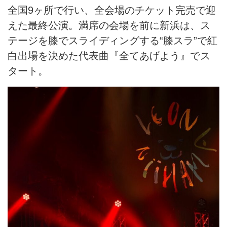
全国9ヶ所で行い、全会場のチケット完売で迎
えた最終公演。満席の会場を前に新浜は、ス
テージを膝でスライディングする“膝スラ”で紅
白出場を決めた代表曲『全てあげよう』でス
タート。