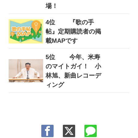
場！
4位
『歌の手
帖』定期購読者の掲
載MAPです
5位
今年、米寿
のマイトガイ！ 小
林旭、新曲レコーデ
ィング