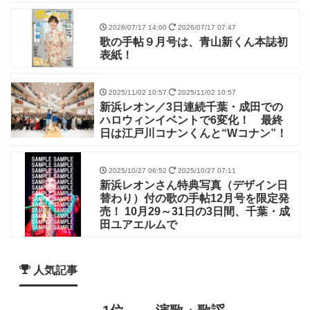
2026/07/17 14:00
2026/07/17 07:47
歌の手帖９月号は、青山新くん本誌初
表紙！
2025/11/02 10:57
2025/11/02 10:57
新浜レオン／3日連続千葉・成田での
ハロウィンイベントで6変化！ 最終
日は江戸川コナンくんと“Wコナン”！
2025/10/27 06:52
2025/10/27 07:11
新浜レオンさん特典写真（デザイン日
替わり）付の歌の手帖12月号を限定発
売！ 10月29～31日の3日間、千葉・成
田ユアエルムで
人気記事