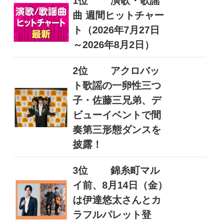
1位
演歌・歌謡
曲 週間ヒットチャー
ト（2026年7月27日
～2026年8月2日）
2位
アクロバッ
ト歌謡の一卵性三つ
子・佐藤三兄弟、デ
ビューイベントで間
奏第三形態ダンスを
披露！
3位
錦糸町マル
イ前、8月14日（金）
は伊達悠太さんとカ
ラフルパレット登