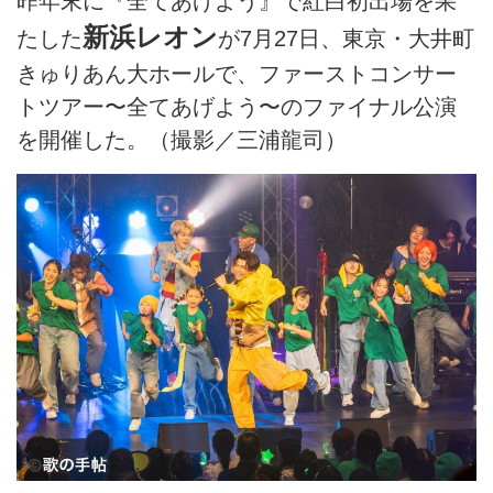
昨年末に『全てあげよう』で紅白初出場を果
新浜レオン
たした
が7月27日、東京・大井町
きゅりあん大ホールで、ファーストコンサー
トツアー〜全てあげよう〜のファイナル公演
を開催した。（撮影／三浦龍司）