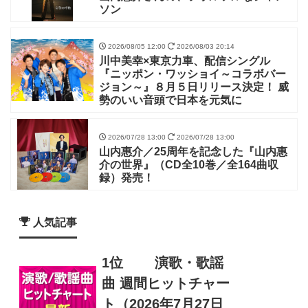
ソン
2026/08/05 12:00
2026/08/03 20:14
川中美幸×東京力車、配信シングル
『ニッポン・ワッショイ～コラボバー
ジョン～』８月５日リリース決定！ 威
勢のいい音頭で日本を元気に
2026/07/28 13:00
2026/07/28 13:00
山内惠介／25周年を記念した『山内惠
介の世界』（CD全10巻／全164曲収
録）発売！
人気記事
1位
演歌・歌謡
曲 週間ヒットチャー
ト（2026年7月27日