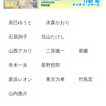
辰巳ゆうと
水森かおり
石原詢子
北山たけし
山西アカリ
二見颯一
亜蘭
舟木一夫
星野哲郎
新浜レオン
東京力車
竹島宏
山内惠介