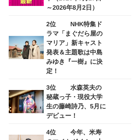
～2026年8月2日）
2位
NHK特集ド
ラマ「まぐだら屋の
マリア」新キャスト
発表＆主題歌は中島
みゆき『一樹』に決
定！
3位
水森英夫の
秘蔵っ子・現役大学
生の藤崎詩乃、5月に
デビュー！
4位
今年、米寿