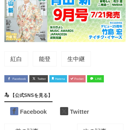
紅白
能登
生中継
Facebook
Twitter
Hatena
Pocket
LINE
【公式SNSを見る】
Facebook
Twitter