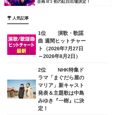
企画 B’z 初の紅白出場決定！
人気記事
1位
演歌・歌謡
曲 週間ヒットチャー
ト（2026年7月27日
～2026年8月2日）
2位
NHK特集ド
ラマ「まぐだら屋の
マリア」新キャスト
発表＆主題歌は中島
みゆき『一樹』に決
定！