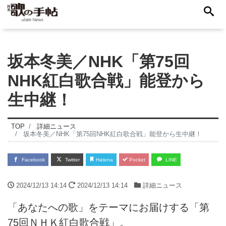
坂本冬美／NHK「第75回
NHK紅白歌合戦」能登から
生中継！
TOP
詳細ニュース
坂本冬美／NHK「第75回NHK紅白歌合戦」能登から生中継！
Facebook
Twitter
Hatena
Pocket
LINE
2024/12/13 14:14
2024/12/13 14:14
詳細ニュース
「あなたへの歌」をテーマにお届けする「第
75回ＮＨＫ紅白歌合戦」。