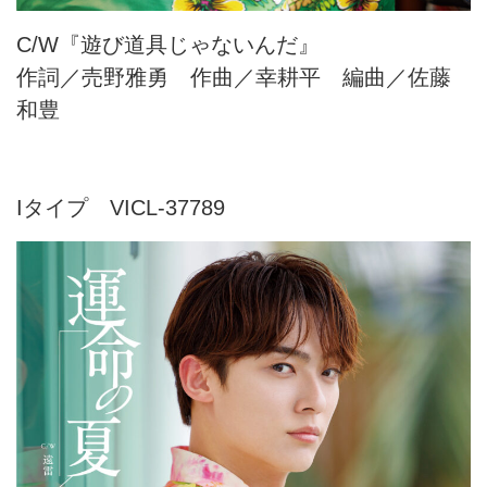
C/W『遊び道具じゃないんだ』
作詞／売野雅勇 作曲／幸耕平 編曲／佐藤
和豊
Iタイプ VICL-37789