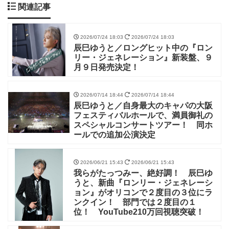
関連記事
2026/07/24 18:03
2026/07/24 18:03
辰巳ゆうと／ロングヒット中の『ロン
リー・ジェネレーション』新装盤、９
月９日発売決定！
2026/07/14 18:44
2026/07/14 18:44
辰巳ゆうと／自身最大のキャパの大阪
フェスティバルホールで、満員御礼の
スペシャルコンサートツアー！ 同ホ
ールでの追加公演決定
2026/06/21 15:43
2026/06/21 15:43
我らがたっつみー、絶好調！ 辰巳ゆ
うと、新曲『ロンリー・ジェネレーシ
ョン』がオリコンで２度目の３位にラ
ンクイン！ 部門では２度目の１
位！ YouTube210万回視聴突破！