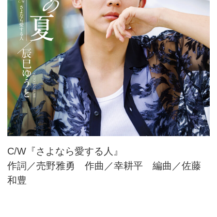
C/W『さよなら愛する人』
作詞／売野雅勇 作曲／幸耕平 編曲／佐藤
和豊