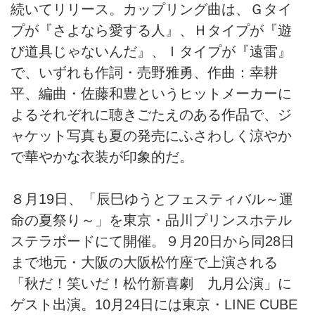
続いてリリース。カップリング曲は、Ｇタイ
プが『さよなら愛する人』、Ｈタイプが『遊
び道具じゃないんだ』、Ｉタイプが『遠雷』
で、いずれも作詞・売野雅勇、作曲：幸耕
平、編曲・佐藤和豊というヒットメーカーに
よるそれぞれに聴きごたえのある作品で、ジ
ャケット写真も夏の発売にふさわしく涼やか
で華やかな衣装が印象的だ。
８月19日、「辰巳ゆうとフェスティバル～運
命の夏祭り～」を東京・品川プリンスホテル
ステラボードにて開催。９月20日から同28日
まで地元・大阪の大阪松竹座で上演される
「秋だ！笑いだ！松竹新喜劇 九月公演」に
ゲスト出演。10月24日には東京・LINE CUBE