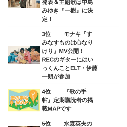
発表＆主題歌は中島
みゆき『一樹』に決
定！
3位
モナキ『す
みなすものは心なり
けり』MV公開！
RECのギターにはい
っくんことELT・伊藤
一朗が参加
4位
『歌の手
帖』定期購読者の掲
載MAPです
5位
水森英夫の