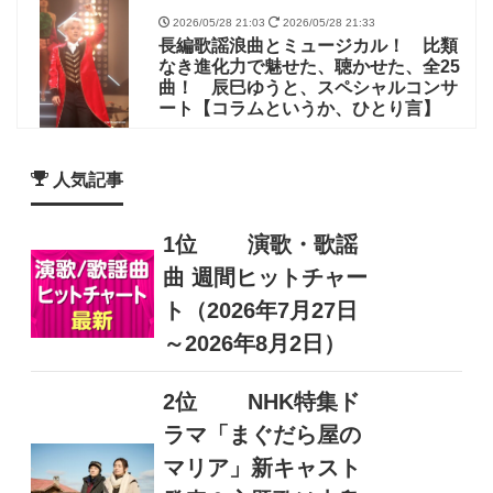
2026/05/28 21:03
2026/05/28 21:33
長編歌謡浪曲とミュージカル！ 比類
なき進化力で魅せた、聴かせた、全25
曲！ 辰巳ゆうと、スペシャルコンサ
ート【コラムというか、ひとり言】
人気記事
1位
演歌・歌謡
曲 週間ヒットチャー
ト（2026年7月27日
～2026年8月2日）
2位
NHK特集ド
ラマ「まぐだら屋の
マリア」新キャスト