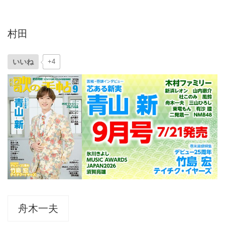
村田
いいね
+4
舟木一夫