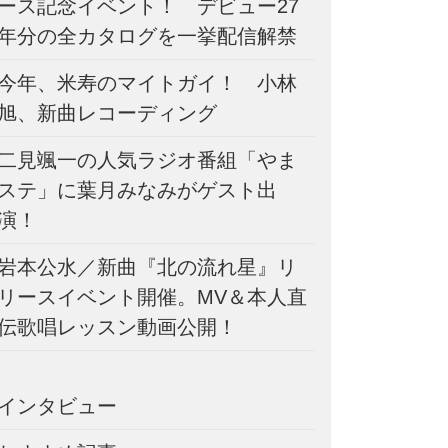
ース記念イベント！ デビュー27
年分の全カタログを一挙配信解禁
今年、米寿のマイトガイ！ 小林
旭、新曲レコーディング
二見颯一の人気ラジオ番組「やま
ステ」に葉月みなみがゲスト出
演！
岩本公水／新曲『北の流れ星』リ
リースイベント開催。MV＆本人直
伝歌唱レッスン動画公開！
インタビュー