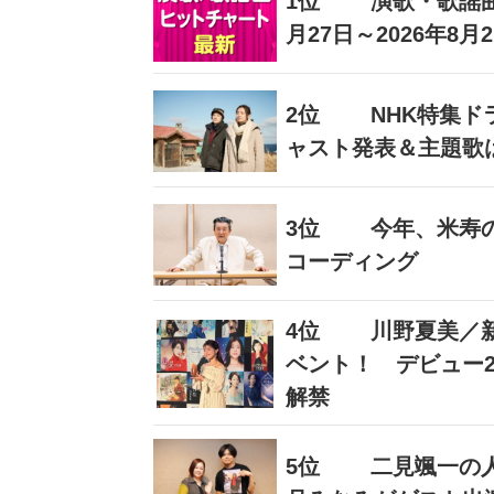
1位
演歌・歌謡曲
月27日～2026年8月
2位
NHK特集
ャスト発表＆主題歌
3位
今年、米寿
コーディング
4位
川野夏美／
ベント！ デビュー
解禁
5位
二見颯一の