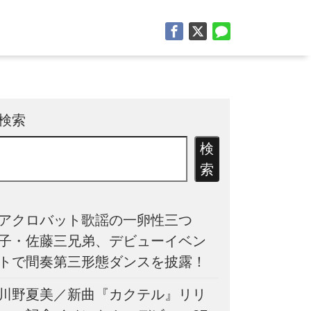
検索
検
索
アクロバット歌謡の一卵性三つ
子・佐藤三兄弟、デビューイベン
トで間奏第三形態ダンスを披露！
川野夏美／新曲『カクテル』リリ