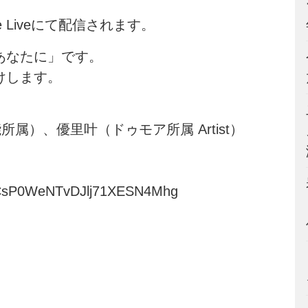
ube Liveにて配信されます。
あなたに」です。
けします。
属）、優里叶（ドゥモア所属 Artist）
/UCsP0WeNTvDJlj71XESN4Mhg