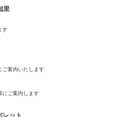
知里
ます
、
にご案内いたします
席にご案内します
パレット