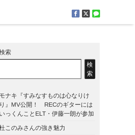
検索
検
索
モナキ『すみなすものは心なりけ
り』MV公開！ RECのギターには
いっくんことELT・伊藤一朗が参加
杜このみさんの強き魅力