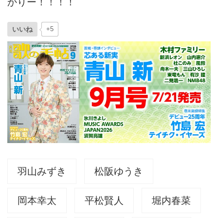
かりー！！！！
いいね
+5
羽山みずき
松阪ゆうき
岡本幸太
平松賢人
堀内春菜