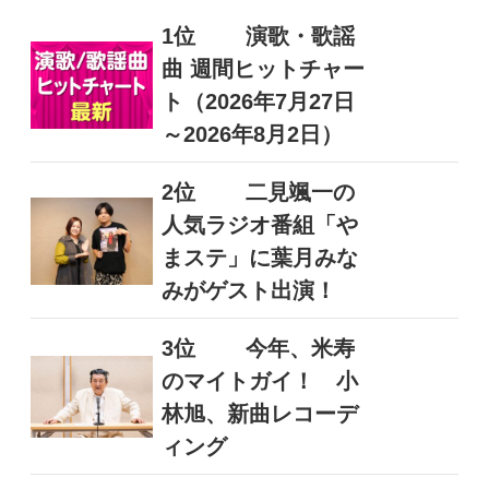
1位
演歌・歌謡
曲 週間ヒットチャー
ト（2026年7月27日
～2026年8月2日）
2位
二見颯一の
人気ラジオ番組「や
まステ」に葉月みな
みがゲスト出演！
3位
今年、米寿
のマイトガイ！ 小
林旭、新曲レコーデ
ィング