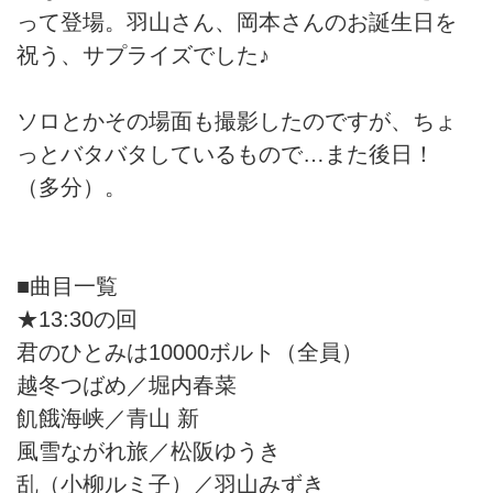
って登場。羽山さん、岡本さんのお誕生日を
祝う、サプライズでした♪
ソロとかその場面も撮影したのですが、ちょ
っとバタバタしているもので…また後日！
（多分）。
■曲目一覧
★13:30の回
君のひとみは10000ボルト（全員）
越冬つばめ／堀内春菜
飢餓海峡／青山 新
風雪ながれ旅／松阪ゆうき
乱（小柳ルミ子）／羽山みずき