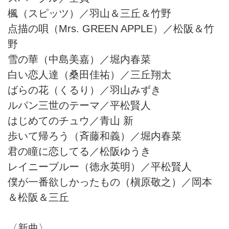
楓（スピッツ）／羽山＆三丘＆竹野
点描の唄（Mrs. GREEN APPLE）／松阪＆竹
野
雪の華（中島美嘉）／堀内春菜
白い恋人達（桑田佳祐）／三丘翔太
ばらの花（くるり）／羽山みずき
ルパン三世のテーマ／平松賢人
はじめてのチュウ／青山 新
歩いて帰ろう（斉藤和義）／堀内春菜
君の瞳に恋してる／松阪ゆうき
レイニーブルー（徳永英明）／平松賢人
僕が一番欲しかったもの（槇原敬之）／岡本
＆松阪＆三丘
〈新曲〉