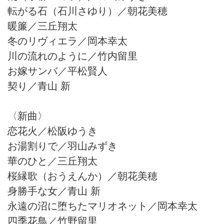
転がる石（石川さゆり）／朝花美穂
暖簾／三丘翔太
冬のリヴィエラ／岡本幸太
川の流れのように／竹内留里
お嫁サンバ／平松賢人
契り／青山 新
〈新曲〉
恋花火／松阪ゆうき
お湯割りで／羽山みずき
華のひと／三丘翔太
桜縁歌（おうえんか）／朝花美穂
身勝手な女／青山 新
永遠の沼に堕ちたマリオネット／岡本幸太
四季花鳥／竹野留里