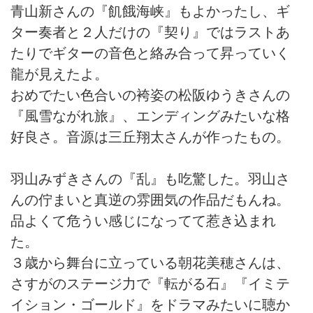
青山新さんの『飢餓海峡』もよかったし、ギ
ター奏者と２人だけの『契り』ではラストあ
たりでギターの音色と絡み合って昇っていく
龍が見えたよ。
おめでたい色合いの袴姿の松阪ゆうきさんの
『風雪ながれ旅』、エンディングみたいな格
好良さ。音源は三丘翔太さんが作ったもの。
羽山みずきさんの『乱』も吃驚した。羽山さ
んの佇まいと真逆の雰囲気の作品だもんね。
品よくて危うい感じになってて惹き込まれ
た。
３歳から舞台に立っている朝花美穂さんは、
さすがのステージ力で『転がる石』『イミテ
イション・ゴールド』をドラマみたいに聴か