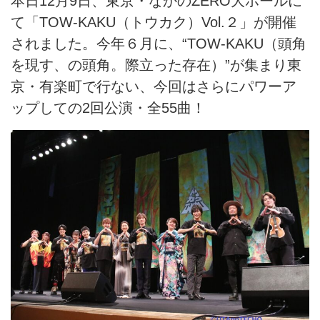
本日12月9日、東京・なかのZERO大ホールに
て「TOW-KAKU（トウカク）Vol.２」が開催
されました。今年６月に、“TOW-KAKU（頭角
を現す、の頭角。際立った存在）”が集まり東
京・有楽町で行ない、今回はさらにパワーア
ップしての2回公演・全55曲！