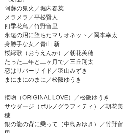
阿蘇の鬼火／堀内春菜
メラメラ／平松賢人
四季花鳥／竹野留里
永遠の沼に堕ちたマリオネット／岡本幸太
身勝手な女／青山 新
桜縁歌（おうえんか）／朝花美穂
たった二年と二ヶ月で／三丘翔太
恋はリバーサイド／羽山みずき
まにまにのまに／松阪ゆうき
接吻（ORIGINAL LOVE）／松阪ゆうき
サウダージ（ポルノグラフィティ）／朝花美
穂
銀の龍の背に乗って（中島みゆき）／竹野留