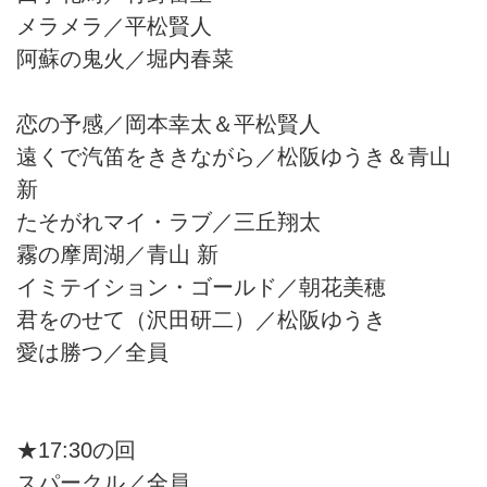
メラメラ／平松賢人
阿蘇の鬼火／堀内春菜
恋の予感／岡本幸太＆平松賢人
遠くで汽笛をききながら／松阪ゆうき＆青山
新
たそがれマイ・ラブ／三丘翔太
霧の摩周湖／青山 新
イミテイション・ゴールド／朝花美穂
君をのせて（沢田研二）／松阪ゆうき
愛は勝つ／全員
★17:30の回
スパークル／全員