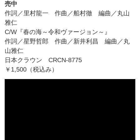
売中
作詞／里村龍一 作曲／船村徹 編曲／丸山
雅仁
C/W『春の海～令和ヴァージョン～』
作詞／星野哲郎 作曲／新井利昌 編曲／丸
山雅仁
日本クラウン CRCN-8775
￥1,500（税込み）