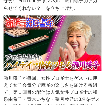
子
が、YouTubeチャンネル「瀬川瑛子のアガ
らせてくれない？」を立ち上げた。
瀬川瑛子が毎回、女性プロ雀士をゲストに迎
えて女子会気分で麻雀の楽しさを届ける番組
で、第１回目の配信は人気女性プロ雀士の和
泉由希子・青木いちな・望月琴乃の3名をゲス