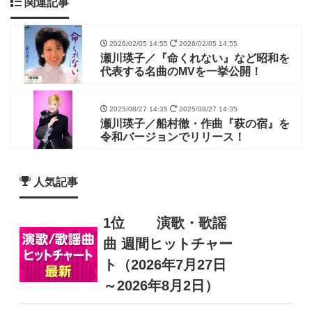
関連記事
2026/02/05 14:55
2026/02/05 14:55
瀬川瑛子／『命くれない』など昭和を
代表する名曲のMVを一挙公開！
2025/08/27 14:35
2025/08/27 14:35
瀬川瑛子／船村徹・作曲『萩の宿』を
令和バージョンでリリース！
人気記事
1位
演歌・歌謡
曲 週間ヒットチャー
ト（2026年7月27日
～2026年8月2日）