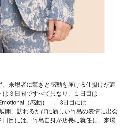
ず、来場者に驚きと感動を届ける仕掛けが満
トは３日間ですべて異なり、１日目は
motional（感動）」、3日目には
にして展開。訪れるたびに新しい竹島の表情に出会
２日目には、竹島自身が店長に就任し、来場