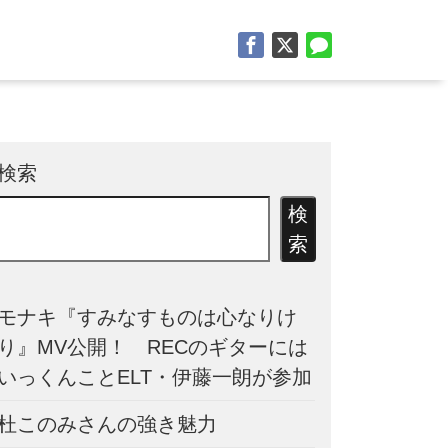
検索
検
索
モナキ『すみなすものは心なりけ
り』MV公開！ RECのギターには
いっくんことELT・伊藤一朗が参加
杜このみさんの強き魅力