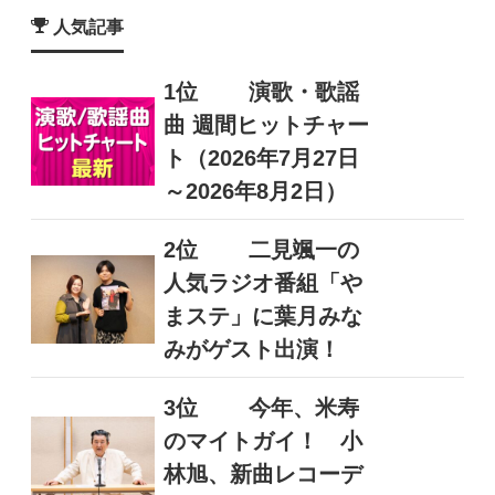
人気記事
1位
演歌・歌謡
曲 週間ヒットチャー
ト（2026年7月27日
～2026年8月2日）
2位
二見颯一の
人気ラジオ番組「や
まステ」に葉月みな
みがゲスト出演！
3位
今年、米寿
のマイトガイ！ 小
林旭、新曲レコーデ