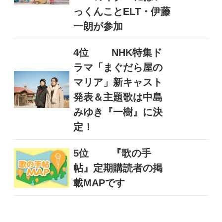
っくんことELT・伊藤
一朗が参加
4位
NHK特集ド
ラマ「まぐだら屋の
マリア」新キャスト
発表＆主題歌は中島
みゆき『一樹』に決
定！
5位
『歌の手
帖』定期購読者の掲
載MAPです