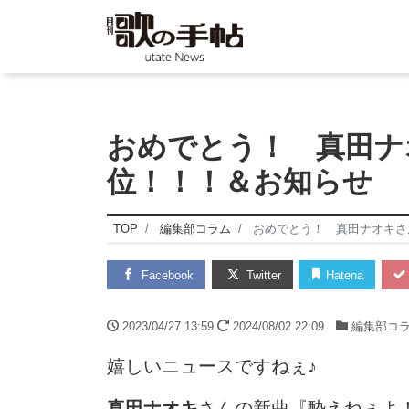
おめでとう！ 真田ナ
位！！！＆お知らせ
TOP
編集部コラム
おめでとう！ 真田ナオキさ
Facebook
Twitter
Hatena
2023/04/27 13:59
2024/08/02 22:09
編集部コ
嬉しいニュースですねぇ♪
真田ナオキ
さんの新曲『酔えねぇよ