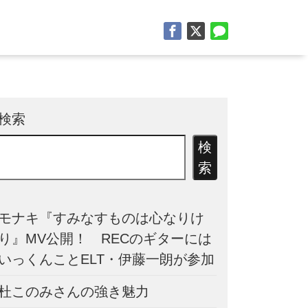
検索
検
索
モナキ『すみなすものは心なりけ
り』MV公開！ RECのギターには
いっくんことELT・伊藤一朗が参加
杜このみさんの強き魅力