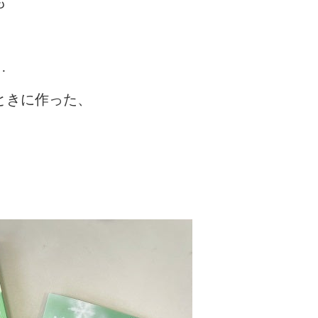
も
…
ときに作った、
）