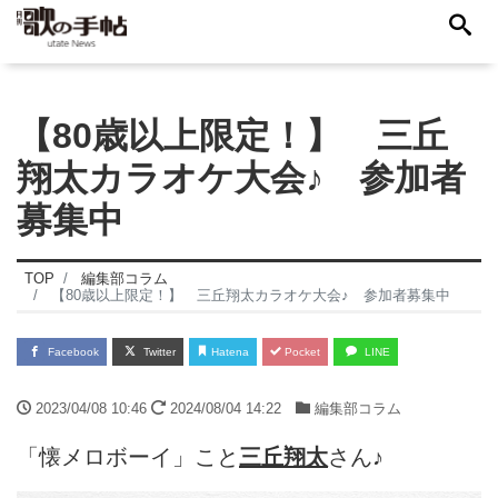
【80歳以上限定！】 三丘
翔太カラオケ大会♪ 参加者
募集中
TOP
編集部コラム
【80歳以上限定！】 三丘翔太カラオケ大会♪ 参加者募集中
Facebook
Twitter
Hatena
Pocket
LINE
2023/04/08 10:46
2024/08/04 14:22
編集部コラム
「懐メロボーイ」こと
三丘翔太
さん♪