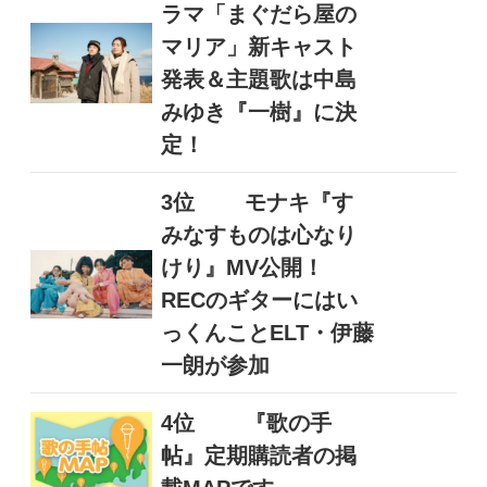
ラマ「まぐだら屋の
マリア」新キャスト
発表＆主題歌は中島
みゆき『一樹』に決
定！
3位
モナキ『す
みなすものは心なり
けり』MV公開！
RECのギターにはい
っくんことELT・伊藤
一朗が参加
4位
『歌の手
帖』定期購読者の掲