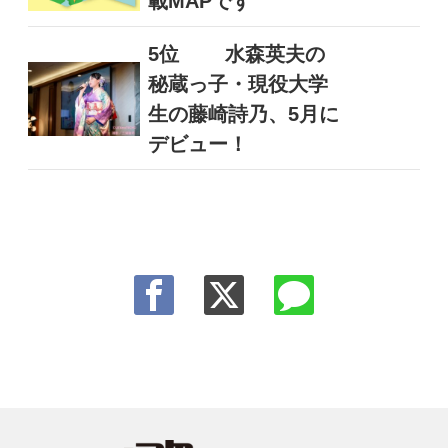
載MAPです
5位
水森英夫の
秘蔵っ子・現役大学
生の藤崎詩乃、5月に
デビュー！