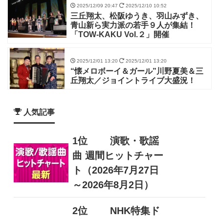
2025/12/09 20:47
2025/12/10 10:52
三丘翔太、松阪ゆうき、羽山みずき、
青山新ら実力派の若手９人が集結！
「TOW-KAKU Vol.２」開催
2025/12/01 13:20
2025/12/01 13:20
“懐メロボーイ＆ガール”川野夏美＆三
丘翔太／ジョイントライブ大盛況！
人気記事
1位
演歌・歌謡
曲 週間ヒットチャー
ト（2026年7月27日
～2026年8月2日）
2位
NHK特集ド