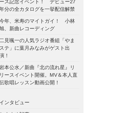
ース記念イベント！ デビュー27
年分の全カタログを一挙配信解禁
今年、米寿のマイトガイ！ 小林
旭、新曲レコーディング
二見颯一の人気ラジオ番組「やま
ステ」に葉月みなみがゲスト出
演！
岩本公水／新曲『北の流れ星』リ
リースイベント開催。MV＆本人直
伝歌唱レッスン動画公開！
インタビュー