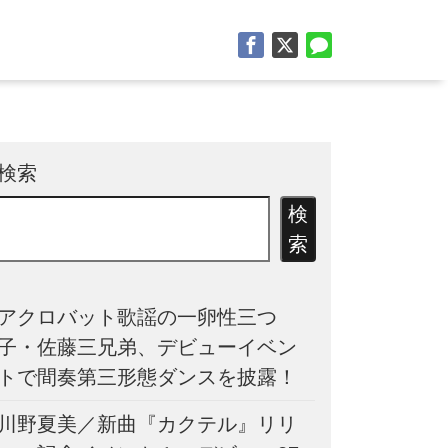
検索
検
索
アクロバット歌謡の一卵性三つ
子・佐藤三兄弟、デビューイベン
トで間奏第三形態ダンスを披露！
川野夏美／新曲『カクテル』リリ