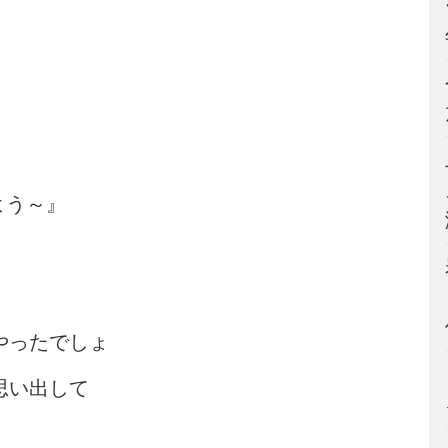
よう～』
やったでしょ
思い出して