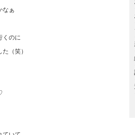
かなぁ
行くのに
した（笑）
♡
れていて