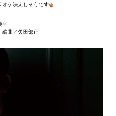
ラオケ映えしそうです
田純平
平・編曲／矢田部正