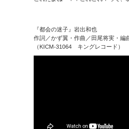
『都会の迷子』岩出和也
作詞／かず翼・作曲／田尾将実・
（KICM-31064 キングレコード）