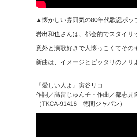
▲懐かしい雰囲気の80年代歌謡ポ
岩出和也さんは、都会的でスタイリ
意外と演歌好きで人懐っこくてその
新曲は、イメージとピッタリのノリ
『愛しい人よ』寅谷リコ
作詞／髙畠じゅん子・作曲／都志
（TKCA-91416 徳間ジャパン）