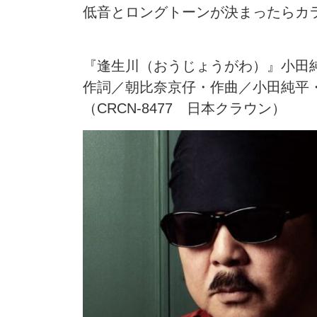
低音とロングトーンが決まったらカ
『逢生川（おうじょうがわ）』小
作詞／朝比奈京仔・作曲／小田純
（CRCN-8477 日本クラウン）