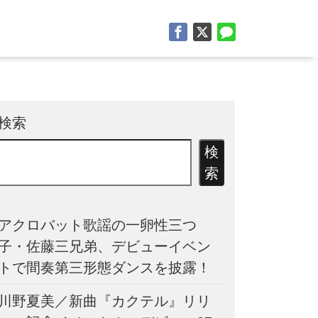
検索
検
索
アクロバット歌謡の一卵性三つ
子・佐藤三兄弟、デビューイベン
トで間奏第三形態ダンスを披露！
川野夏美／新曲『カクテル』リリ