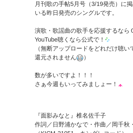
月刊歌の手帖5月号（3/19発売）に
いる昨日発売のシングルです。
演歌・歌謡曲の歌手を応援するなら
YouTube聴くなら公式で！
（無断アップロードをどれだけ聴い
還元されません
）
数が多いですよ！！！
さぁ今週もいってみましょー！
『面影みなと』椎名佐千子
作詞／日野浦かなで・作曲／岡千