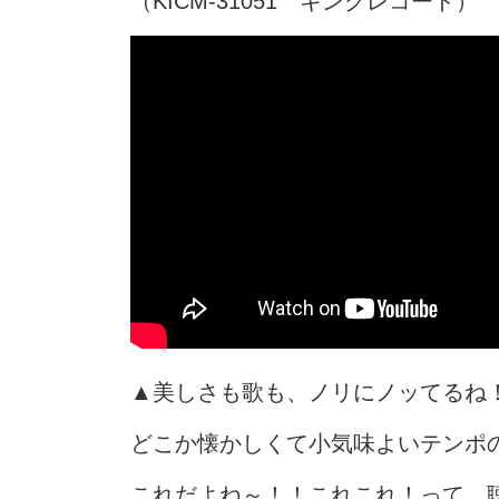
（KICM-31051 キングレコード）
▲美しさも歌も、ノリにノッてるね
どこか懐かしくて小気味よいテンポ
これだよね～！！これこれ！って、