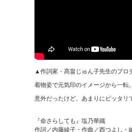
▲作詞家・髙畠じゅん子先生のプロ
着物姿で元気印のイメージから一転
意外だったけど、あまりにピッタリ
『命さらしても』塩乃華織
作詞／内藤綾子・作曲／西つよし