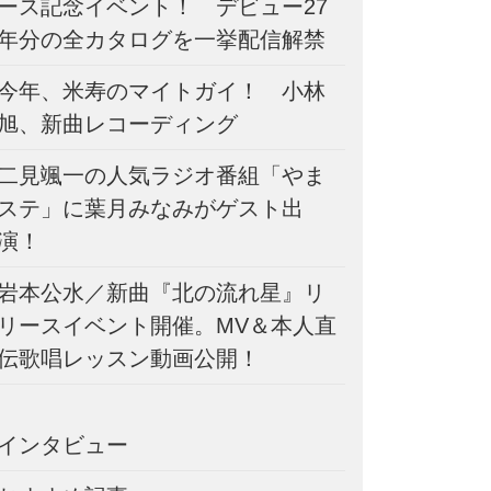
ース記念イベント！ デビュー27
年分の全カタログを一挙配信解禁
今年、米寿のマイトガイ！ 小林
旭、新曲レコーディング
二見颯一の人気ラジオ番組「やま
ステ」に葉月みなみがゲスト出
演！
岩本公水／新曲『北の流れ星』リ
リースイベント開催。MV＆本人直
伝歌唱レッスン動画公開！
インタビュー