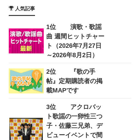
人気記事
1位
演歌・歌謡
曲 週間ヒットチャー
ト（2026年7月27日
～2026年8月2日）
2位
『歌の手
帖』定期購読者の掲
載MAPです
3位
アクロバッ
ト歌謡の一卵性三つ
子・佐藤三兄弟、デ
ビューイベントで間