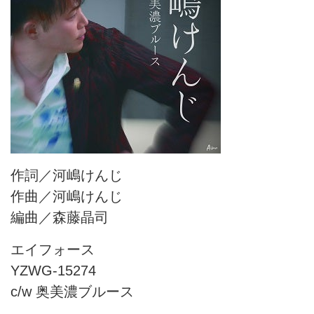
作詞／河嶋けんじ
作曲／河嶋けんじ
編曲／森藤晶司
エイフォース
YZWG-15274
c/w 奥美濃ブルース