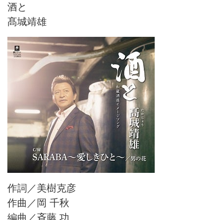
酒と
髙城靖雄
作詞／美樹克彦
作曲／岡 千秋
編曲／斉藤 功