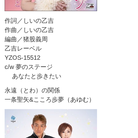
作詞／しいの乙吉
作曲／しいの乙吉
編曲／猪股義周
乙吉レーベル
YZOS-15512
c/w 夢のステージ
あなたと歩きたい
永遠（とわ）の関係
一条聖矢&こころ歩夢（あゆむ）