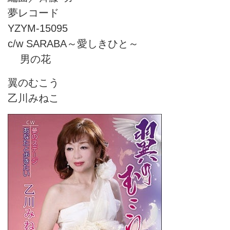
夢レコード
YZYM-15095
c/w SARABA～愛しきひと～
男の花
翼のむこう
乙川みねこ