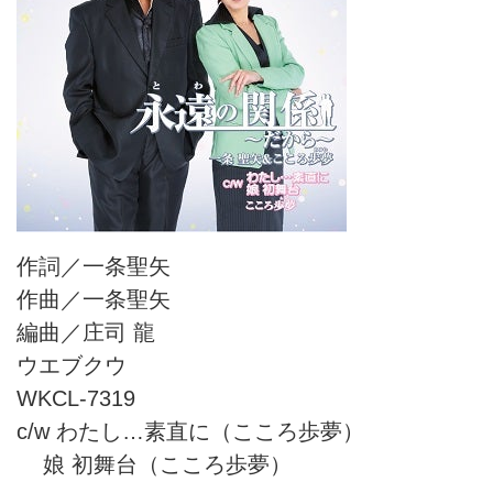
作詞／一条聖矢
作曲／一条聖矢
編曲／庄司 龍
ウエブクウ
WKCL-7319
c/w わたし…素直に（こころ歩夢）
娘 初舞台（こころ歩夢）