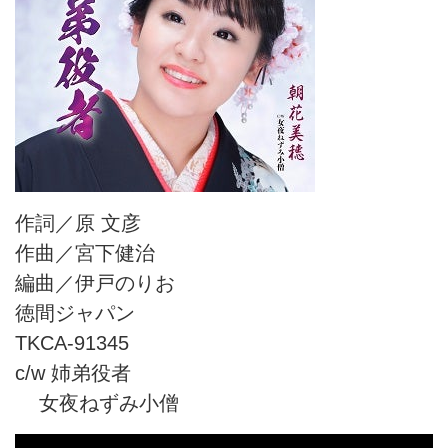
作詞／原 文彦
作曲／宮下健治
編曲／伊戸のりお
徳間ジャパン
TKCA-91345
c/w 姉弟役者
女夜ねずみ小僧