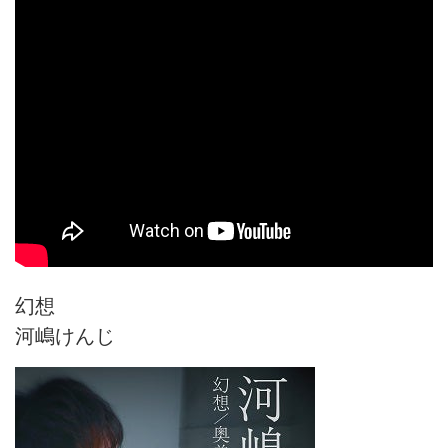
幻想
河嶋けんじ