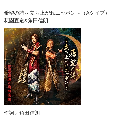
希望の詩～立ち上がれニッポン～（Aタイプ）
花園直道&角田信朗
作詞／角田信朗