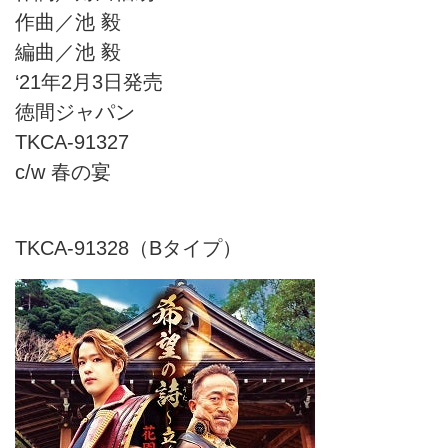
作曲／池 毅
編曲／池 毅
‘21年2月3日発売
徳間ジャパン
TKCA-91327
c/w 春の宴
TKCA-91328（Bタイプ）