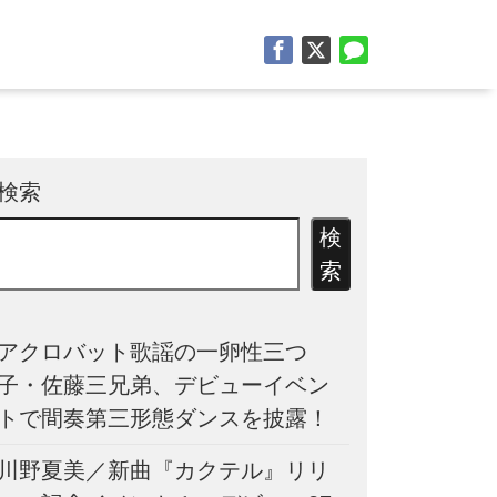
検索
検
索
アクロバット歌謡の一卵性三つ
子・佐藤三兄弟、デビューイベン
トで間奏第三形態ダンスを披露！
川野夏美／新曲『カクテル』リリ