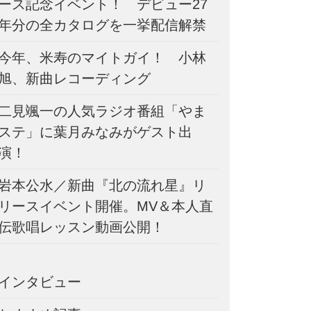
ース記念イベント！ デビュー27
年分の全カタログを一挙配信解禁
今年、米寿のマイトガイ！ 小林
旭、新曲レコーディング
二見颯一の人気ラジオ番組「やま
ステ」に葉月みなみがゲスト出
演！
岩本公水／新曲『北の流れ星』リ
リースイベント開催。MV＆本人直
伝歌唱レッスン動画公開！
インタビュー