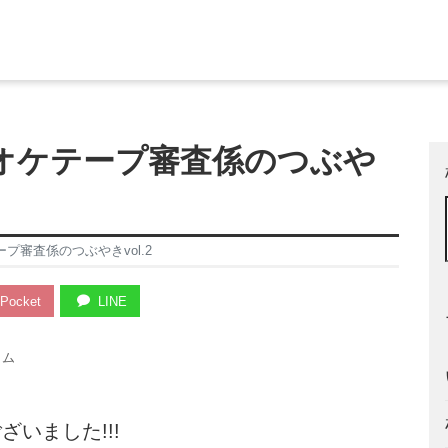
オケテープ審査係のつぶや
プ審査係のつぶやきvol.2
Pocket
LINE
ラム
いました!!!