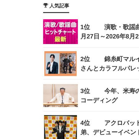
人気記事
1位
演歌・歌謡曲
月27日～2026年8月
2位
錦糸町マル
さんとカラフルパレ
3位
今年、米寿
コーディング
4位
アクロバッ
弟、デビューイベン