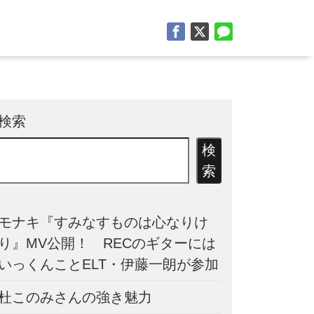
検索
検
索
モナキ『すみなすものは心なりけ
り』MV公開！ RECのギターには
いっくんことELT・伊藤一朗が参加
杜このみさんの強き魅力