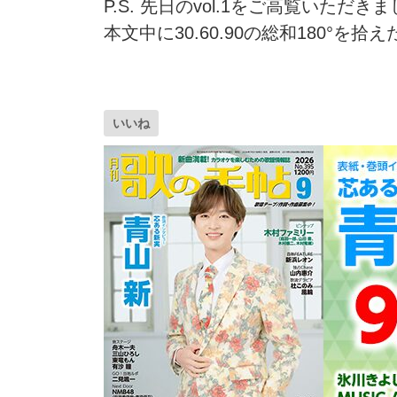
P.S. 先日のvol.1をご高覧いた
本文中に30.60.90の総和180°を
いいね