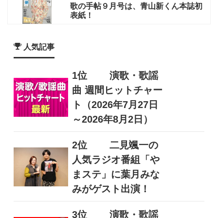
歌の手帖９月号は、青山新くん本誌初
表紙！
人気記事
1位
演歌・歌謡
曲 週間ヒットチャー
ト（2026年7月27日
～2026年8月2日）
2位
二見颯一の
人気ラジオ番組「や
まステ」に葉月みな
みがゲスト出演！
3位
演歌・歌謡