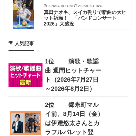
2026/07/18 14:58
2026/07/24 16:49
真田ナオキ、スイカ割りで新曲の大ヒ
ット祈願！ 「バンドコンサート
2026」大盛況
人気記事
1位
演歌・歌謡
曲 週間ヒットチャー
ト（2026年7月27日
～2026年8月2日）
2位
錦糸町マル
イ前、8月14日（金）
は伊達悠太さんとカ
ラフルパレット登