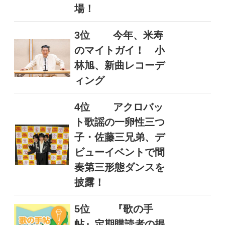
場！
3位
今年、米寿
のマイトガイ！ 小
林旭、新曲レコーデ
ィング
4位
アクロバッ
ト歌謡の一卵性三つ
子・佐藤三兄弟、デ
ビューイベントで間
奏第三形態ダンスを
披露！
5位
『歌の手
帖』定期購読者の掲