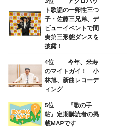
3位
アクロバッ
ト歌謡の一卵性三つ
子・佐藤三兄弟、デ
ビューイベントで間
奏第三形態ダンスを
披露！
4位
今年、米寿
のマイトガイ！ 小
林旭、新曲レコーデ
ィング
5位
『歌の手
帖』定期購読者の掲
載MAPです