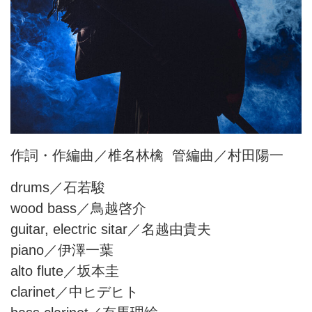
作詞・作編曲／椎名林檎 管編曲／村田陽一
drums／石若駿
wood bass／鳥越啓介
guitar, electric sitar／名越由貴夫
piano／伊澤一葉
alto flute／坂本圭
clarinet／中ヒデヒト