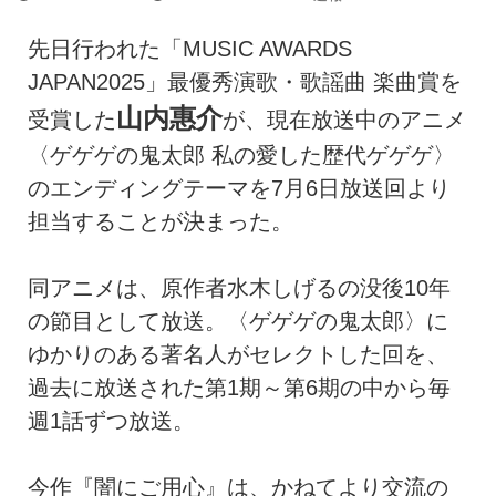
先日行われた「MUSIC AWARDS
JAPAN2025」最優秀演歌・歌謡曲 楽曲賞を
山内惠介
受賞した
が、現在放送中のアニメ
〈ゲゲゲの鬼太郎 私の愛した歴代ゲゲゲ〉
のエンディングテーマを7月6日放送回より
担当することが決まった。
同アニメは、原作者水木しげるの没後10年
の節目として放送。〈ゲゲゲの鬼太郎〉に
ゆかりのある著名人がセレクトした回を、
過去に放送された第1期～第6期の中から毎
週1話ずつ放送。
今作『闇にご用心』は、かねてより交流の