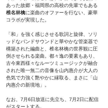
あった故郷・福岡県の高校の先輩でもある
椎名林檎
に楽曲のオファーを行ない、豪華
コラボが実現した。
「和」を強く感じさせる歌詞と旋律、ソリ
ッドなバンドサウンドと華やかな管楽器で
構築された編曲と、椎名林檎の世界観に圧
倒させられる楽曲。都々逸の要素もあり、
古今東西様々なルーツミュージックが融合
された唯一無二の音像を山内惠介が大人の
色気で力強く艶やかに縁取る、まさに「山
内惠介の新境地」。
なお、7月6日放送に先立ち、7月2日に配信
がスタートする。