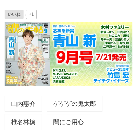
いいね
+1
山内惠介
ゲゲゲの鬼太郎
椎名林檎
闇にご用心