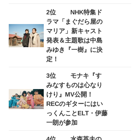
2位
NHK特集ド
ラマ「まぐだら屋の
マリア」新キャスト
発表＆主題歌は中島
みゆき『一樹』に決
定！
3位
モナキ『す
みなすものは心なり
けり』MV公開！
RECのギターにはい
っくんことELT・伊藤
一朗が参加
4位
水森英夫の