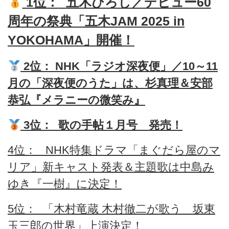
1位：
五木ひろし／デビュー60
周年の祭典「五木JAM 2025 in
YOKOHAMA」開催！
2位：
NHK「ラジオ深夜便」／10～11
月の「深夜便のうた」は、杉真理＆安部
恭弘『メラニーの微笑み』
3位：
歌の手帖１月号 発売！
4位：
NHK特集ドラマ「まぐだら屋のマ
リア」新キャスト発表＆主題歌は中島み
ゆき『一樹』に決定！
5位：
「木村竜蔵 木村徹二が歌う 坂東
玉三郎の世界」上演決定！